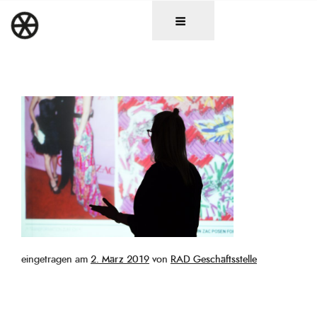
Zum
DAS RAD
Christen in künstlerischen Berufen
Inhalt
springen
Veröffentlicht
eingetragen am
2. März 2019
von
RAD Geschäftsstelle
am