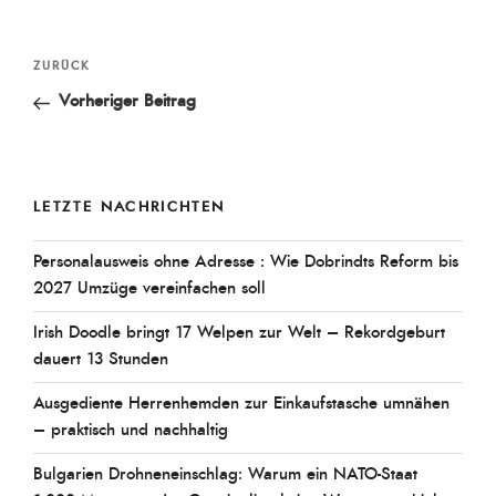
Beitragsnavigation
Vorheriger
ZURÜCK
Beitrag
Vorheriger Beitrag
LETZTE NACHRICHTEN
Personalausweis ohne Adresse : Wie Dobrindts Reform bis
2027 Umzüge vereinfachen soll
Irish Doodle bringt 17 Welpen zur Welt – Rekordgeburt
dauert 13 Stunden
Ausgediente Herrenhemden zur Einkaufstasche umnähen
– praktisch und nachhaltig
Bulgarien Drohneneinschlag: Warum ein NATO-Staat