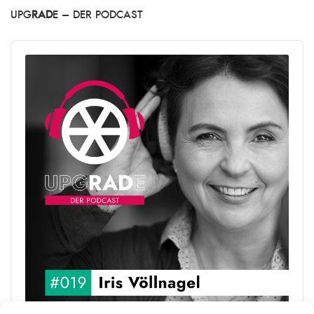
UPG
RAD
E – DER PODCAST
Audio
Player