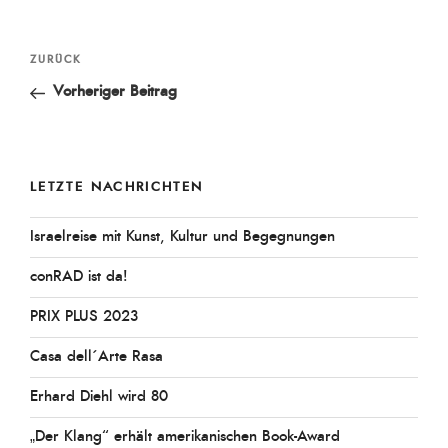
Beitragsnavigation
Vorheriger
ZURÜCK
Beitrag
Vorheriger Beitrag
LETZTE NACHRICHTEN
Israelreise mit Kunst, Kultur und Begegnungen
conRAD ist da!
PRIX PLUS 2023
Casa dell´Arte Rasa
Erhard Diehl wird 80
„Der Klang“ erhält amerikanischen Book-Award