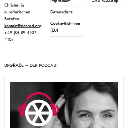
Impressum
DAS RAD.app
Christen in
künstlerischen
Datenschutz
Berufen
Cookie-Richtlinie
kontakt@dasrad.org
(EU)
+49 (0) 89 4107
4107
UPG
RAD
E – DER PODCAST
Audio
Player