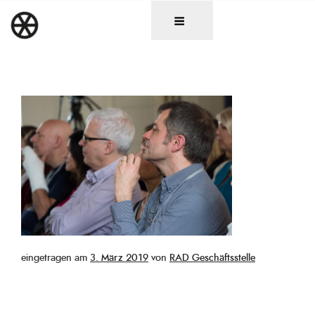
Zum
DAS RAD
Christen in künstlerischen Berufen
Inhalt
springen
Veröffentlicht
eingetragen am
3. März 2019
von
RAD Geschäftsstelle
am