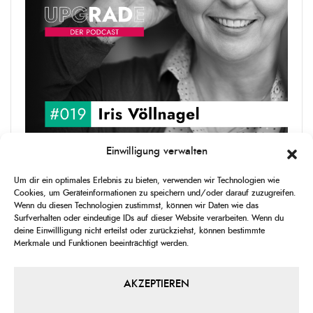
Einwilligung verwalten
upgRADe #019 Iris Völlnagel
Um dir ein optimales Erlebnis zu bieten, verwenden wir Technologien wie
Iris Völlnagel hat schon auf unterschiedlichen Kontinenten gelebt
Cookies, um Geräteinformationen zu speichern und/oder darauf zuzugreifen.
und gearbeitet, spricht mehrere Sprachen und berichtet
Wenn du diesen Technologien zustimmst, können wir Daten wie das
leidenschaftlich gerne über das, was sie erlebt – als Journalistin,
Surfverhalten oder eindeutige IDs auf dieser Website verarbeiten. Wenn du
[...]
deine Einwillligung nicht erteilst oder zurückziehst, können bestimmte
Merkmale und Funktionen beeinträchtigt werden.
1
X
CHANGE
SKIP
PLAY
JUMP
SHAR
PLAYBACK
THIS
BACKWARD
PAUSE
FORWARD
AKZEPTIEREN
00:00
RATE
00:00
EPISO