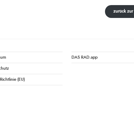
zurück zur
sum
DAS RAD.app
chutz
Richtlinie (EU)