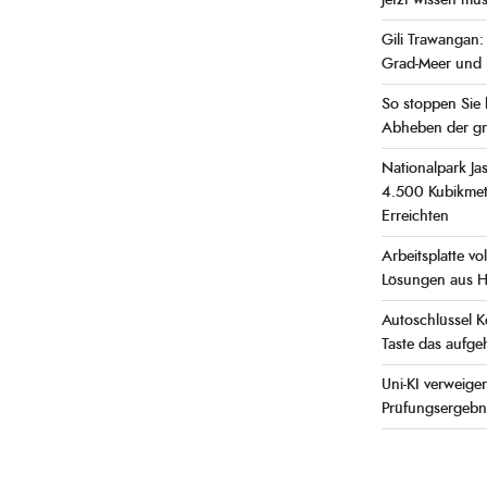
jetzt wissen mü
Gili Trawangan: 
Grad-Meer und E
So stoppen Sie
Abheben der grö
Nationalpark J
4.500 Kubikmete
Erreichten
Arbeitsplatte vo
Lösungen aus H
Autoschlüssel K
Taste das aufge
Uni-KI verweige
Prüfungsergebn