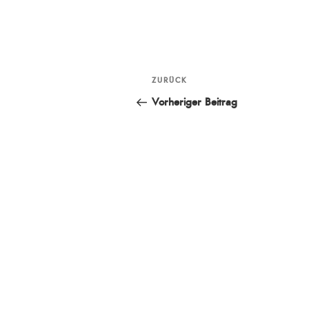
Beitragsnavigation
ZURÜCK
Vorheriger
Beitrag
Vorheriger Beitrag