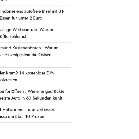
ssen
Indonesiens autofreie Insel mit 31-
ssen für unter 2 Euro
 lästige Werbeanrufe: Warum
ßte Fehler ist
asmund Küstenabbruch : Warum
r Eiszeitgestein die Ostsee
ller Kram? 14 kostenlose DIY-
olzresten
omfortöffnen : Wie eine gedrückte
heizte Auto in 60 Sekunden kühlt
rt Antworten – und verbessert
isse um über 10 Prozent