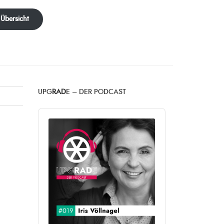
 Übersicht
UPG
RAD
E – DER PODCAST
Audio
Player