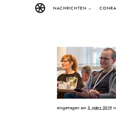
Zum
DAS RAD
Christen in künstlerischen Berufen
NACHRICHTEN
CONR
Inhalt
springen
Veröffentlicht
eingetragen am
3. März 2019
v
am