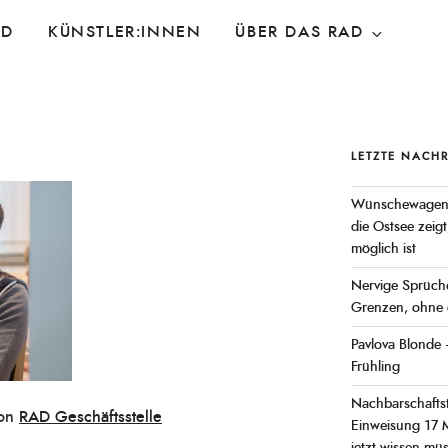
AD
KÜNSTLER:INNEN
ÜBER DAS RAD
LETZTE NACH
Wünschewagen F
die Ostsee zeig
möglich ist
Nervige Sprüche
Grenzen, ohne 
Pavlova Blonde 
Frühling
Nachbarschaftst
on
RAD Geschäftsstelle
Einweisung 17 