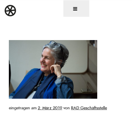
Zum
DAS RAD
Christen in künstlerischen Berufen
Inhalt
springen
Veröffentlicht
eingetragen am
2. März 2019
von
RAD Geschäftsstelle
am