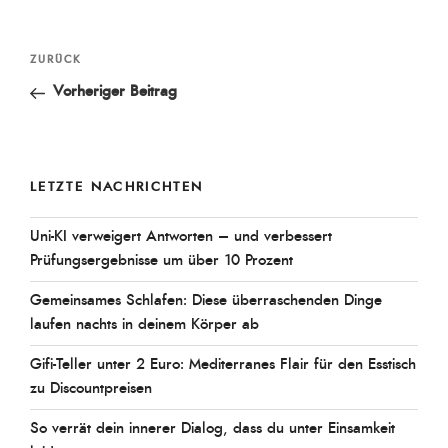
Beitragsnavigation
Vorheriger
ZURÜCK
Beitrag
Vorheriger Beitrag
LETZTE NACHRICHTEN
Uni-KI verweigert Antworten – und verbessert
Prüfungsergebnisse um über 10 Prozent
Gemeinsames Schlafen: Diese überraschenden Dinge
laufen nachts in deinem Körper ab
Gifi-Teller unter 2 Euro: Mediterranes Flair für den Esstisch
zu Discountpreisen
So verrät dein innerer Dialog, dass du unter Einsamkeit