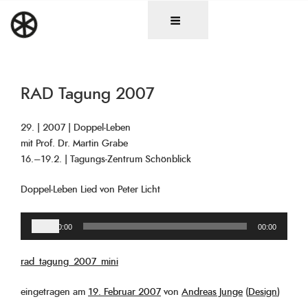
Zum
DAS RAD
Christen in künstlerischen Berufen
Inhalt
springen
RAD Tagung 2007
29. | 2007 | Doppel-Leben
mit Prof. Dr. Martin Grabe
16.–19.2. | Tagungs-Zentrum Schönblick
Doppel-Leben Lied von Peter Licht
Audio-
00:00
00:00
Player
rad_tagung_2007_mini
Veröffentlicht
eingetragen am
19. Februar 2007
von
Andreas Junge
(
Design
)
am