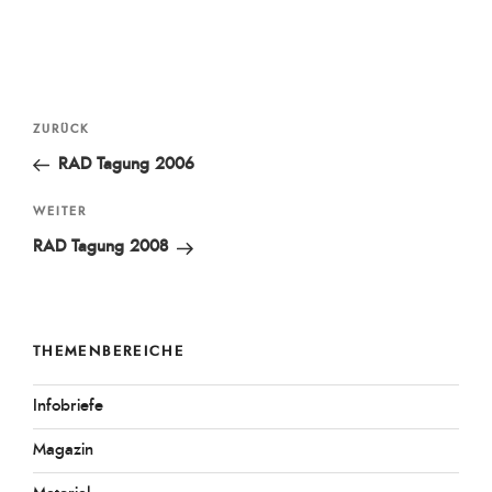
Beitragsnavigation
Vorheriger
ZURÜCK
Beitrag
RAD Tagung 2006
Nächster
WEITER
Beitrag
RAD Tagung 2008
THEMENBEREICHE
Infobriefe
Magazin