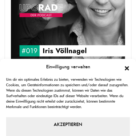
Einwilligung verwalten
upgRADe #019 Iris Völlnagel
Um dir ein optimales Erlebnis zu bieten, verwenden wir Technologien wie
Iris Völlnagel hat schon auf unterschiedlichen Kontinenten gelebt
Cookies, um Geräteinformationen zu speichern und/oder darauf zuzugreifen.
und gearbeitet, spricht mehrere Sprachen und berichtet
Wenn du diesen Technologien zustimmst, können wir Daten wie das
leidenschaftlich gerne über das, was sie erlebt – als Journalistin,
Surfverhalten oder eindeutige IDs auf dieser Website verarbeiten. Wenn du
[...]
deine Einwillligung nicht erteilst oder zurückziehst, können bestimmte
Merkmale und Funktionen beeinträchtigt werden.
1
X
CHANGE
SKIP
PLAY
JUMP
SHAR
PLAYBACK
THIS
BACKWARD
PAUSE
FORWARD
AKZEPTIEREN
00:00
RATE
00:00
EPISO