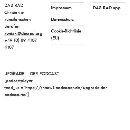
DAS RAD
Impressum
DAS RAD.app
Christen in
künstlerischen
Datenschutz
Berufen
Cookie-Richtlinie
kontakt@dasrad.org
(EU)
+49 (0) 89 4107
4107
UPG
RAD
E – DER PODCAST
[podcastplayer
feed_url="https://tnnaw1.podcaster.de/upgrade-der-
podcast.rss"]