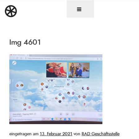
Zum
DAS RAD
Christen in künstlerischen Berufen
Inhalt
springen
Img 4601
Veröffentlicht
eingetragen am
13. Februar 2021
von
RAD Geschäftsstelle