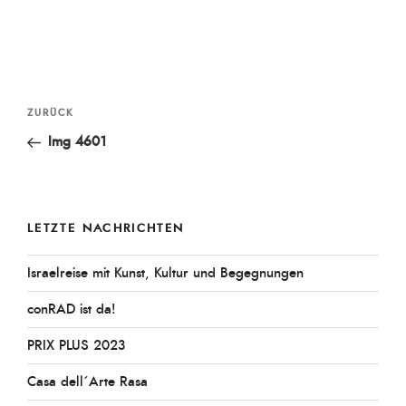
am
Beitragsnavigation
Vorheriger
ZURÜCK
Beitrag
Img 4601
LETZTE NACHRICHTEN
Israelreise mit Kunst, Kultur und Begegnungen
conRAD ist da!
PRIX PLUS 2023
Casa dell´Arte Rasa