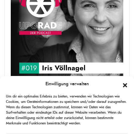
Einwilligung verwalten
upgRADe #019 Iris Völlnagel
Um dir ein optimales Erlebnis zu bieten, verwenden wir Technologien wie
Iris Völlnagel hat schon auf unterschiedlichen Kontinenten gelebt
Cookies, um Geräteinformationen zu speichern und/oder darauf zuzugreifen.
und gearbeitet, spricht mehrere Sprachen und berichtet
Wenn du diesen Technologien zustimmst, können wir Daten wie das
leidenschaftlich gerne über das, was sie erlebt – als Journalistin,
Surfverhalten oder eindeutige IDs auf dieser Website verarbeiten. Wenn du
[...]
deine Einwillligung nicht erteilst oder zurückziehst, können bestimmte
Merkmale und Funktionen beeinträchtigt werden.
1
X
CHANGE
SKIP
PLAY
JUMP
SHAR