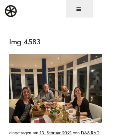
Zum
DAS RAD
Christen in künstlerischen Berufen
Inhalt
springen
Img 4583
Veröffentlicht
eingetragen am
13. Februar 2021
von
DAS RAD