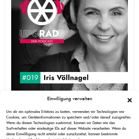
Einwilligung verwalten
upgRADe #019 Iris Völlnagel
Iris Völlnagel hat schon auf unterschiedlichen Kontinenten gelebt
Um dir ein optimales Erlebnis zu bieten, verwenden wir Technologien wie
und gearbeitet, spricht mehrere Sprachen und berichtet
Cookies, um Geräteinformationen zu speichern und/oder darauf zuzugreifen.
leidenschaftlich gerne über das, was sie erlebt – als Journalistin,
Wenn du diesen Technologien zustimmst, können wir Daten wie das
[...]
Surfverhalten oder eindeutige IDs auf dieser Website verarbeiten. Wenn du
deine Einwillligung nicht erteilst oder zurückziehst, können bestimmte