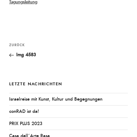
am
Tagungsleitung
Beitragsnavigation
Vorheriger
ZURÜCK
Beitrag
Img 4583
LETZTE NACHRICHTEN
Israelreise mit Kunst, Kultur und Begegnungen
conRAD ist da!
PRIX PLUS 2023
Casa dell´Arte Rasa