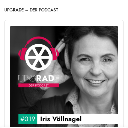
UPG
RAD
E – DER PODCAST
Audio
Player