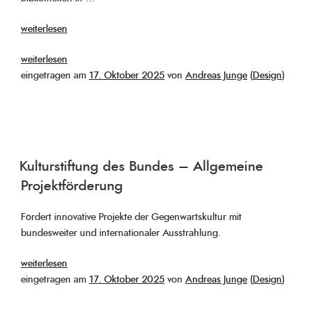
„Heimatstipendium
weiterlesen
Sachsen-
„%s“
weiterlesen
Anhalt“
Veröffentlicht
eingetragen am
17. Oktober 2025
von
Andreas Junge
(
Design
)
am
Kulturstiftung des Bundes – Allgemeine
Projektförderung
Fördert innovative Projekte der Gegenwartskultur mit
bundesweiter und internationaler Ausstrahlung.
„%s“
weiterlesen
Veröffentlicht
eingetragen am
17. Oktober 2025
von
Andreas Junge
(
Design
)
am