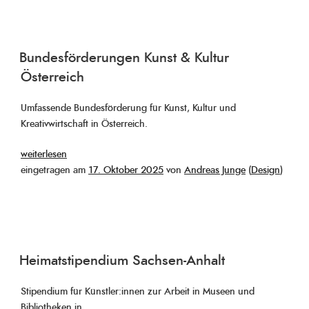
und
Projektförderung“
Bundesförderungen Kunst & Kultur
Österreich
Umfassende Bundesförderung für Kunst, Kultur und
Kreativwirtschaft in Österreich.
„%s“
weiterlesen
Veröffentlicht
eingetragen am
17. Oktober 2025
von
Andreas Junge
(
Design
)
am
Heimatstipendium Sachsen-Anhalt
Stipendium für Künstler:innen zur Arbeit in Museen und
Bibliotheken in …