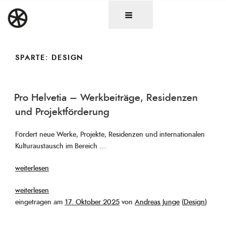
Zum
DAS RAD
Christen in künstlerischen Berufen
Inhalt
springen
SPARTE:
DESIGN
Pro Helvetia – Werkbeiträge, Residenzen
und Projektförderung
Fördert neue Werke, Projekte, Residenzen und internationalen
Kulturaustausch im Bereich …
„Pro
weiterlesen
Helvetia
„%s“
weiterlesen
–
Veröffentlicht
eingetragen am
17. Oktober 2025
von
Andreas Junge
(
Design
)
Werkbeiträge,
am
Residenzen