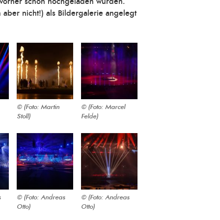
ie vorher schon hochgeladen wurden.
ber nicht!) als Bildergalerie angelegt
(Foto: Martin
(Foto: Marcel
Stoll)
Felde)
s
(Foto: Andreas
(Foto: Andreas
Otto)
Otto)