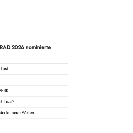
nRAD 2026 nominierte
 Lust
H
WERK
eht das?
tdecke neue Welten