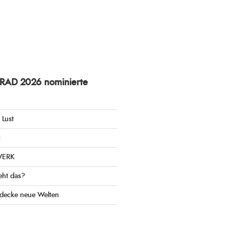
nRAD 2026 nominierte
 Lust
H
WERK
eht das?
tdecke neue Welten