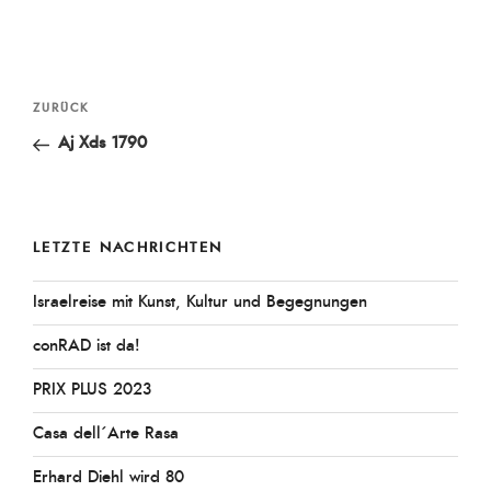
Beitragsnavigation
Vorheriger
ZURÜCK
Beitrag
Aj Xds 1790
LETZTE NACHRICHTEN
Israelreise mit Kunst, Kultur und Begegnungen
conRAD ist da!
PRIX PLUS 2023
Casa dell´Arte Rasa
Erhard Diehl wird 80