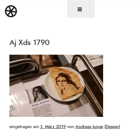
Zum
DAS RAD
Christen in künstlerischen Berufen
Inhalt
springen
Aj Xds 1790
Veröffentlicht
eingetragen am
3. März 2019
von
Andreas Junge
(
Design
)
am