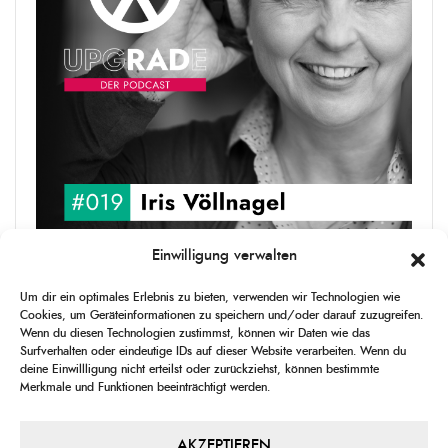
Einwilligung verwalten
upgRADe #019 Iris Völlnagel
Um dir ein optimales Erlebnis zu bieten, verwenden wir Technologien wie
Iris Völlnagel hat schon auf unterschiedlichen Kontinenten gelebt
Cookies, um Geräteinformationen zu speichern und/oder darauf zuzugreifen.
und gearbeitet, spricht mehrere Sprachen und berichtet
Wenn du diesen Technologien zustimmst, können wir Daten wie das
leidenschaftlich gerne über das, was sie erlebt – als Journalistin,
Surfverhalten oder eindeutige IDs auf dieser Website verarbeiten. Wenn du
[...]
deine Einwillligung nicht erteilst oder zurückziehst, können bestimmte
Merkmale und Funktionen beeinträchtigt werden.
1
X
CHANGE
SKIP
PLAY
JUMP
SHAR
PLAYBACK
THIS
BACKWARD
PAUSE
FORWARD
AKZEPTIEREN