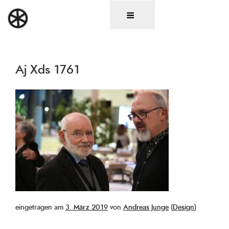
Zum
DAS RAD
Christen in künstlerischen Berufen
Inhalt
springen
Aj Xds 1761
Veröffentlicht
eingetragen am
3. März 2019
von
Andreas Junge
(
Design
)
am