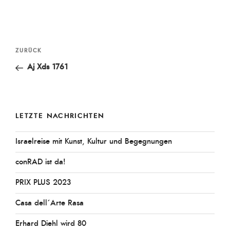
Beitragsnavigation
Vorheriger
ZURÜCK
Beitrag
Aj Xds 1761
LETZTE NACHRICHTEN
Israelreise mit Kunst, Kultur und Begegnungen
conRAD ist da!
PRIX PLUS 2023
Casa dell´Arte Rasa
Erhard Diehl wird 80