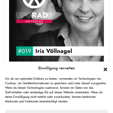
Einwilligung verwalten
upgRADe #019 Iris Völlnagel
Iris Völlnagel hat schon auf unterschiedlichen Kontinenten gelebt
Um dir ein optimales Erlebnis zu bieten, verwenden wir Technologien wie
und gearbeitet, spricht mehrere Sprachen und berichtet
Cookies, um Geräteinformationen zu speichern und/oder darauf zuzugreifen.
leidenschaftlich gerne über das, was sie erlebt – als Journalistin,
Wenn du diesen Technologien zustimmst, können wir Daten wie das
[...]
Surfverhalten oder eindeutige IDs auf dieser Website verarbeiten. Wenn du
deine Einwillligung nicht erteilst oder zurückziehst, können bestimmte
Merkmale und Funktionen beeinträchtigt werden.
1
X
CHANGE
SKIP
PLAY
JUMP
SHAR
PLAYBACK
THIS
BACKWARD
PAUSE
FORWARD