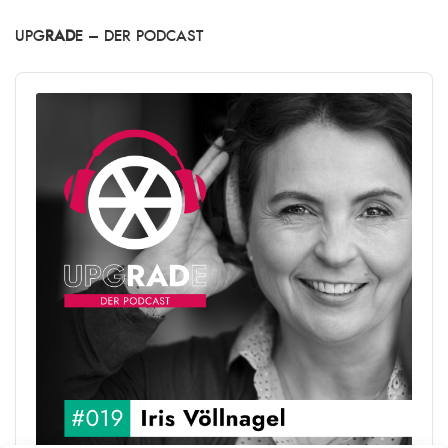
UPG
RAD
E – DER PODCAST
Audio
Player