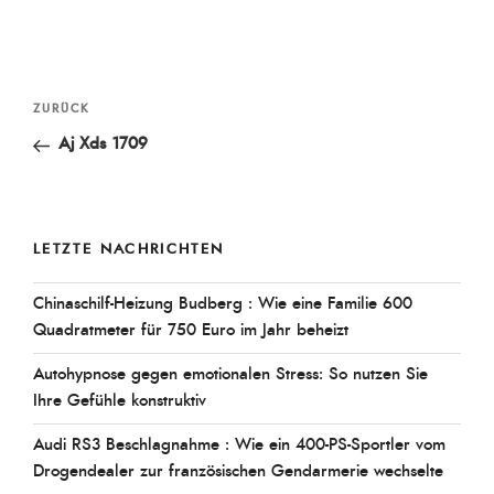
Beitragsnavigation
Vorheriger
ZURÜCK
Beitrag
Aj Xds 1709
LETZTE NACHRICHTEN
Chinaschilf-Heizung Budberg : Wie eine Familie 600
Quadratmeter für 750 Euro im Jahr beheizt
Autohypnose gegen emotionalen Stress: So nutzen Sie
Ihre Gefühle konstruktiv
Audi RS3 Beschlagnahme : Wie ein 400-PS-Sportler vom
Drogendealer zur französischen Gendarmerie wechselte