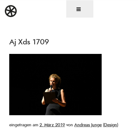
Zum
DAS RAD
Christen in künstlerischen Berufen
Inhalt
springen
Aj Xds 1709
Veröffentlicht
eingetragen am
2. März 2019
von
Andreas Junge
(
Design
)
am