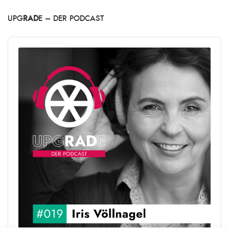
UPG
RAD
E – DER PODCAST
Audio
Player