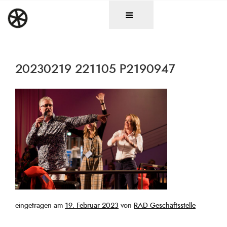
Zum
DAS RAD
Christen in künstlerischen Berufen
Inhalt
springen
20230219 221105 P2190947
Veröffentlicht
eingetragen am
19. Februar 2023
von
RAD Geschäftsstelle
am