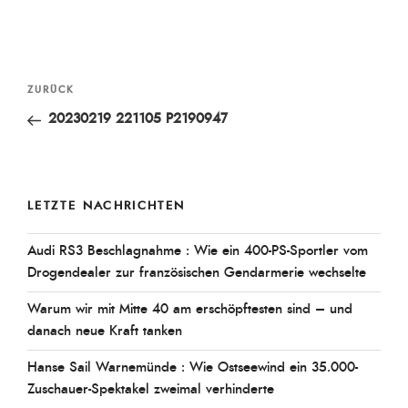
Beitragsnavigation
Vorheriger
ZURÜCK
Beitrag
20230219 221105 P2190947
LETZTE NACHRICHTEN
Audi RS3 Beschlagnahme : Wie ein 400-PS-Sportler vom
Drogendealer zur französischen Gendarmerie wechselte
Warum wir mit Mitte 40 am erschöpftesten sind – und
danach neue Kraft tanken
Hanse Sail Warnemünde : Wie Ostseewind ein 35.000-
Zuschauer-Spektakel zweimal verhinderte