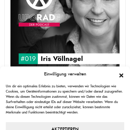
Einwilligung verwalten
upgRADe #019 Iris Völlnagel
Um dir ein optimales Erlebnis zu bieten, verwenden wir Technologien wie
Iris Völlnagel hat schon auf unterschiedlichen Kontinenten gelebt
Cookies, um Geräteinformationen zu speichern und/oder darauf zuzugreifen.
und gearbeitet, spricht mehrere Sprachen und berichtet
Wenn du diesen Technologien zustimmst, können wir Daten wie das
leidenschaftlich gerne über das, was sie erlebt – als Journalistin,
Surfverhalten oder eindeutige IDs auf dieser Website verarbeiten. Wenn du
[...]
deine Einwillligung nicht erteilst oder zurückziehst, können bestimmte
Merkmale und Funktionen beeinträchtigt werden.
1
X
CHANGE
SKIP
PLAY
JUMP
SHAR
PLAYBACK
THIS
BACKWARD
PAUSE
FORWARD
AKZEPTIEREN