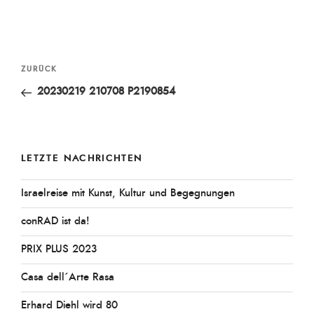
Beitragsnavigation
Vorheriger
ZURÜCK
Beitrag
20230219 210708 P2190854
LETZTE NACHRICHTEN
Israelreise mit Kunst, Kultur und Begegnungen
conRAD ist da!
PRIX PLUS 2023
Casa dell´Arte Rasa
Erhard Diehl wird 80