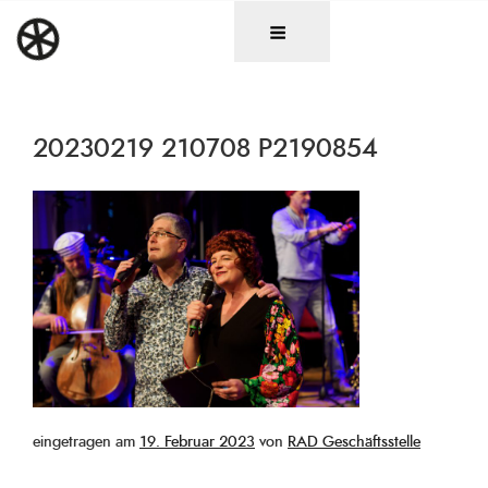
Zum
DAS RAD
Christen in künstlerischen Berufen
Inhalt
springen
20230219 210708 P2190854
Veröffentlicht
eingetragen am
19. Februar 2023
von
RAD Geschäftsstelle
am