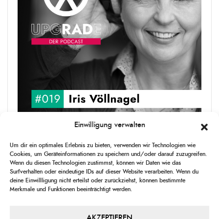
Einwilligung verwalten
upgRADe #019 Iris Völlnagel
Um dir ein optimales Erlebnis zu bieten, verwenden wir Technologien wie
Iris Völlnagel hat schon auf unterschiedlichen Kontinenten gelebt
Cookies, um Geräteinformationen zu speichern und/oder darauf zuzugreifen.
und gearbeitet, spricht mehrere Sprachen und berichtet
Wenn du diesen Technologien zustimmst, können wir Daten wie das
leidenschaftlich gerne über das, was sie erlebt – als Journalistin,
Surfverhalten oder eindeutige IDs auf dieser Website verarbeiten. Wenn du
[...]
deine Einwillligung nicht erteilst oder zurückziehst, können bestimmte
Merkmale und Funktionen beeinträchtigt werden.
1
X
CHANGE
SKIP
PLAY
JUMP
SHAR
PLAYBACK
THIS
BACKWARD
PAUSE
FORWARD
AKZEPTIEREN