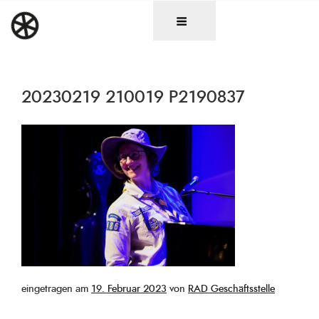
Zum
DAS RAD
Christen in künstlerischen Berufen
Inhalt
springen
20230219 210019 P2190837
Veröffentlicht
eingetragen am
19. Februar 2023
von
RAD Geschäftsstelle
am