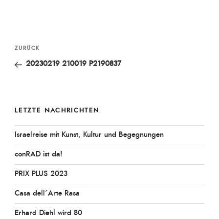
Beitragsnavigation
Vorheriger
ZURÜCK
Beitrag
20230219 210019 P2190837
LETZTE NACHRICHTEN
Israelreise mit Kunst, Kultur und Begegnungen
conRAD ist da!
PRIX PLUS 2023
Casa dell´Arte Rasa
Erhard Diehl wird 80