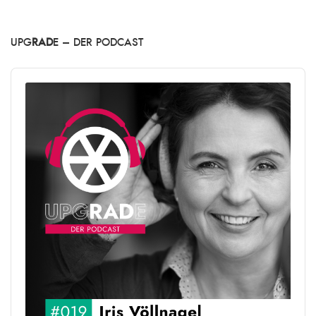
UPG
RAD
E – DER PODCAST
Audio
Player