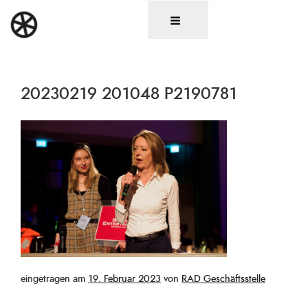
Zum
DAS RAD
Christen in künstlerischen Berufen
Inhalt
springen
20230219 201048 P2190781
Veröffentlicht
eingetragen am
19. Februar 2023
von
RAD Geschäftsstelle
am