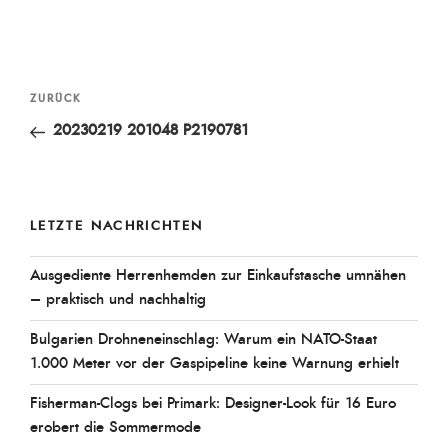
Beitragsnavigation
Vorheriger
ZURÜCK
Beitrag
20230219 201048 P2190781
LETZTE NACHRICHTEN
Ausgediente Herrenhemden zur Einkaufstasche umnähen
– praktisch und nachhaltig
Bulgarien Drohneneinschlag: Warum ein NATO-Staat
1.000 Meter vor der Gaspipeline keine Warnung erhielt
Fisherman-Clogs bei Primark: Designer-Look für 16 Euro
erobert die Sommermode