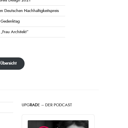
preis Design 2021
en Deutschen Nachhaltigkeitspreis
e Gedenktag
 „Frau Architekt“
 Übersicht
UPG
RAD
E – DER PODCAST
Audio
Player