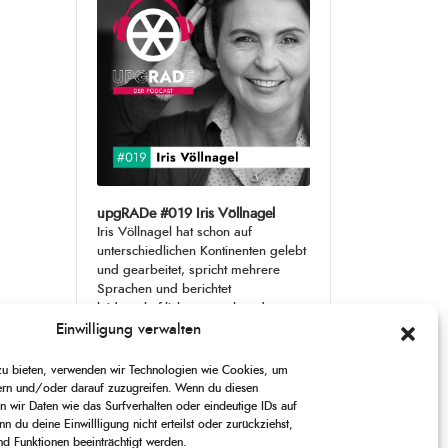
upgRADe #019 Iris Völlnagel
Iris Völlnagel hat schon auf
unterschiedlichen Kontinenten gelebt
und gearbeitet, spricht mehrere
Sprachen und berichtet
leidenschaftlich gerne über das, was
sie erlebt – als Journalistin,
[...]
Einwilligung verwalten
 zu bieten, verwenden wir Technologien wie Cookies, um
1
X
CHANGE
SKIP
PLAY
JUMP
SHARE
ern und/oder darauf zuzugreifen. Wenn du diesen
PLAYBACK
THIS
 wir Daten wie das Surfverhalten oder eindeutige IDs auf
BACKWARD
PAUSE
FORWARD
00:00
RATE
00:00
EPISODE
n du deine Einwillligung nicht erteilst oder zurückziehst,
 Funktionen beeinträchtigt werden.