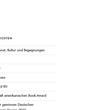
RICHTEN
 Kunst, Kultur und Begegnungen
3
Rasa
rd 80
ält amerikanischen Book-Award
er gewinnen Deutschen