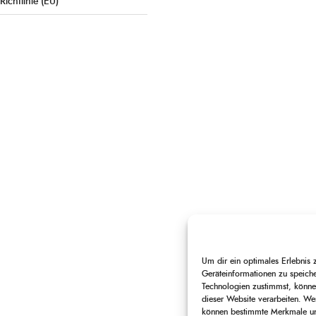
Richtlinie (EU)
Um dir ein optimales Erlebnis
Geräteinformationen zu speich
Technologien zustimmst, können
dieser Website verarbeiten. Wen
können bestimmte Merkmale und