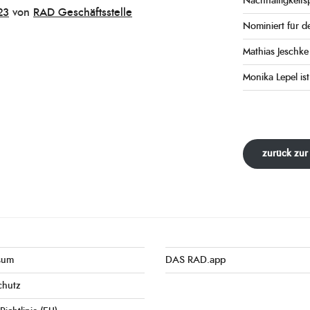
Nachhaltigkeits
23
von
RAD Geschäftsstelle
Nominiert für d
Mathias Jeschk
Monika Lepel ist
zurück zur
sum
DAS RAD.app
chutz