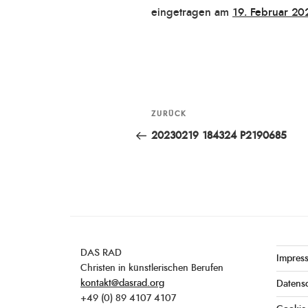
Veröffentlicht
eingetragen am
19. Februar 20
am
Beitragsnavigation
ZURÜCK
Vorheriger
Beitrag
20230219 184324 P2190685
DAS RAD
Impres
Christen in künstlerischen Berufen
kontakt@dasrad.org
Datens
+49 (0) 89 4107 4107