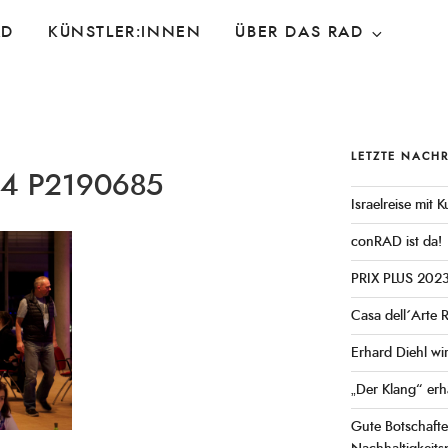
AD
KÜNSTLER:INNEN
ÜBER DAS RAD
LETZTE NACH
24 P2190685
Israelreise mit
conRAD ist da!
PRIX PLUS 202
Casa dell´Arte 
Erhard Diehl wi
„Der Klang“ erh
Gute Botschaft