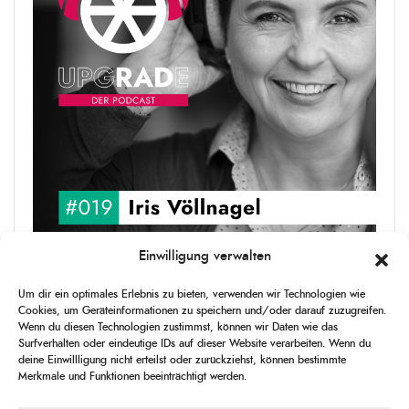
Einwilligung verwalten
upgRADe #019 Iris Völlnagel
Um dir ein optimales Erlebnis zu bieten, verwenden wir Technologien wie
Iris Völlnagel hat schon auf unterschiedlichen Kontinenten gelebt
Cookies, um Geräteinformationen zu speichern und/oder darauf zuzugreifen.
und gearbeitet, spricht mehrere Sprachen und berichtet
Wenn du diesen Technologien zustimmst, können wir Daten wie das
leidenschaftlich gerne über das, was sie erlebt – als Journalistin,
Surfverhalten oder eindeutige IDs auf dieser Website verarbeiten. Wenn du
[...]
deine Einwillligung nicht erteilst oder zurückziehst, können bestimmte
Merkmale und Funktionen beeinträchtigt werden.
1
X
CHANGE
SKIP
PLAY
JUMP
SHAR