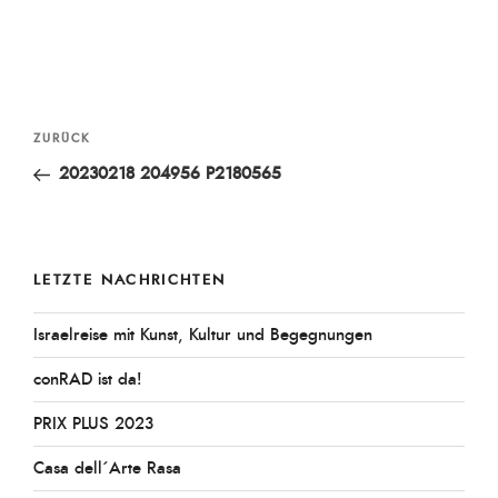
am
Beitragsnavigation
Vorheriger
ZURÜCK
Beitrag
20230218 204956 P2180565
LETZTE NACHRICHTEN
Israelreise mit Kunst, Kultur und Begegnungen
conRAD ist da!
PRIX PLUS 2023
Casa dell´Arte Rasa