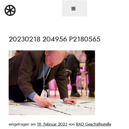
Zum
DAS RAD
Christen in künstlerischen Berufen
Inhalt
springen
20230218 204956 P2180565
Veröffentlicht
eingetragen am
18. Februar 2023
von
RAD Geschäftsstelle