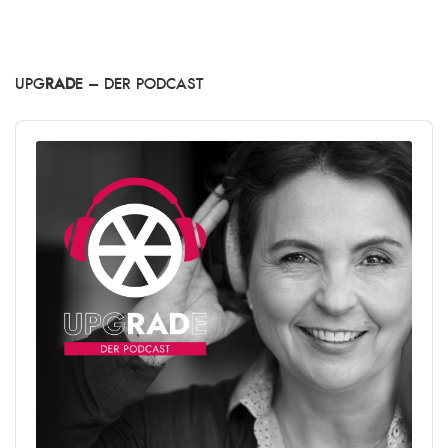
UPG
RAD
E – DER PODCAST
Audio
Player