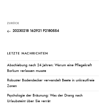
Beitragsnavigation
Vorheriger
ZURÜCK
Beitrag
20230218 162921 P2180554
LETZTE NACHRICHTEN
Abschiebung nach 24 Jahren: Warum eine Pflegekraft
Borkum verlassen musste
Robuster Bodendecker verwandelt Beete in unkrautfreie
Zonen
Psychologie der Bräunung: Was der Drang nach
Urlaubsteint über Sie verrät