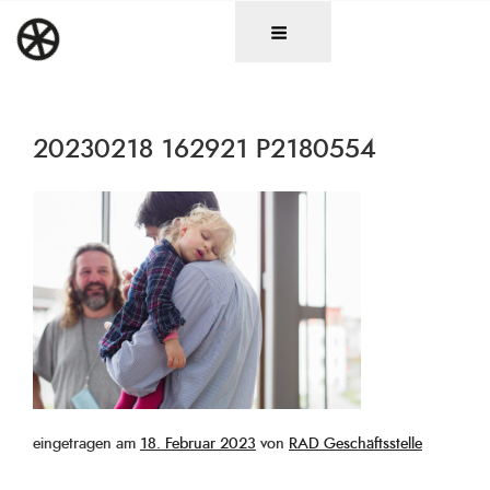
Zum
DAS RAD
Christen in künstlerischen Berufen
Inhalt
springen
20230218 162921 P2180554
Veröffentlicht
eingetragen am
18. Februar 2023
von
RAD Geschäftsstelle
am