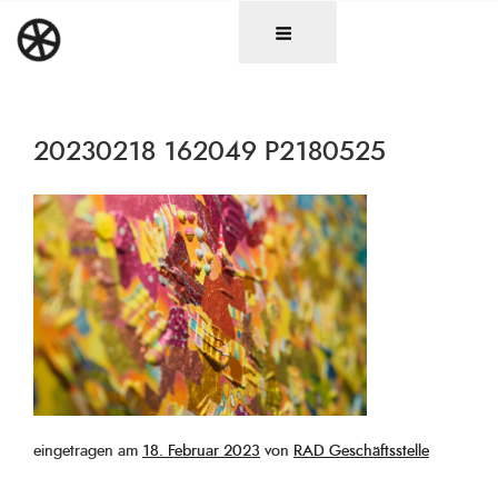
Zum
DAS RAD
Christen in künstlerischen Berufen
Inhalt
springen
20230218 162049 P2180525
Veröffentlicht
eingetragen am
18. Februar 2023
von
RAD Geschäftsstelle
am