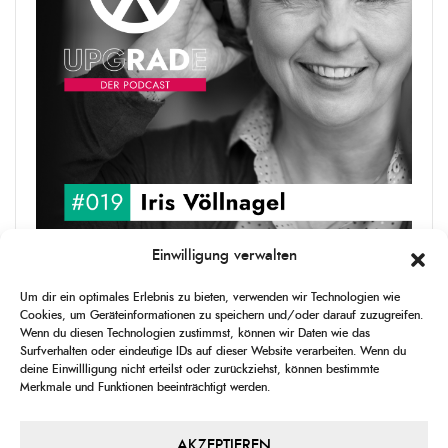
Einwilligung verwalten
upgRADe #019 Iris Völlnagel
Um dir ein optimales Erlebnis zu bieten, verwenden wir Technologien wie
Iris Völlnagel hat schon auf unterschiedlichen Kontinenten gelebt
Cookies, um Geräteinformationen zu speichern und/oder darauf zuzugreifen.
und gearbeitet, spricht mehrere Sprachen und berichtet
Wenn du diesen Technologien zustimmst, können wir Daten wie das
leidenschaftlich gerne über das, was sie erlebt – als Journalistin,
Surfverhalten oder eindeutige IDs auf dieser Website verarbeiten. Wenn du
[...]
deine Einwillligung nicht erteilst oder zurückziehst, können bestimmte
Merkmale und Funktionen beeinträchtigt werden.
1
X
CHANGE
SKIP
PLAY
JUMP
SHAR
PLAYBACK
THIS
BACKWARD
PAUSE
FORWARD
AKZEPTIEREN