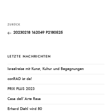
Beitragsnavigation
Vorheriger
ZURÜCK
Beitrag
20230218 162049 P2180525
LETZTE NACHRICHTEN
Israelreise mit Kunst, Kultur und Begegnungen
conRAD ist da!
PRIX PLUS 2023
Casa dell´Arte Rasa
Erhard Diehl wird 80