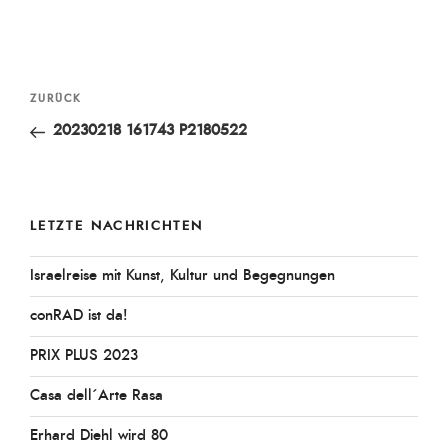
Beitragsnavigation
Vorheriger
ZURÜCK
Beitrag
20230218 161743 P2180522
LETZTE NACHRICHTEN
Israelreise mit Kunst, Kultur und Begegnungen
conRAD ist da!
PRIX PLUS 2023
Casa dell´Arte Rasa
Erhard Diehl wird 80