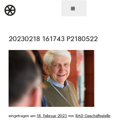
Zum
DAS RAD
Christen in künstlerischen Berufen
Inhalt
springen
20230218 161743 P2180522
Veröffentlicht
eingetragen am
18. Februar 2023
von
RAD Geschäftsstelle
am