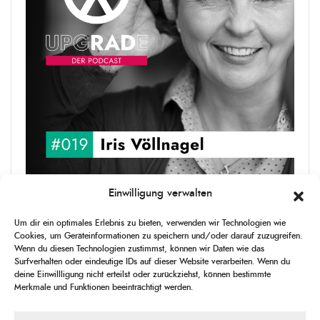
Einwilligung verwalten
upgRADe #019 Iris Völlnagel
Iris Völlnagel hat schon auf unterschiedlichen Kontinenten gelebt
Um dir ein optimales Erlebnis zu bieten, verwenden wir Technologien wie
und gearbeitet, spricht mehrere Sprachen und berichtet
Cookies, um Geräteinformationen zu speichern und/oder darauf zuzugreifen.
leidenschaftlich gerne über das, was sie erlebt – als Journalistin,
Wenn du diesen Technologien zustimmst, können wir Daten wie das
[...]
Surfverhalten oder eindeutige IDs auf dieser Website verarbeiten. Wenn du
deine Einwillligung nicht erteilst oder zurückziehst, können bestimmte
Merkmale und Funktionen beeinträchtigt werden.
1
X
CHANGE
SKIP
PLAY
JUMP
SHAR
PLAYBACK
THIS
BACKWARD
PAUSE
FORWARD