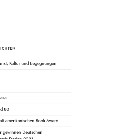
RICHTEN
 Kunst, Kultur und Begegnungen
3
Rasa
rd 80
ält amerikanischen Book-Award
er gewinnen Deutschen