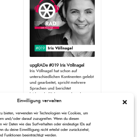
upgRADe #019 Iris Völlnagel
Iris Völlnagel hat schon auf
unterschiedlichen Kontinenten gelebt
und gearbeitet, spricht mehrere
Sprachen und berichtet
leidenschaftlich gerne über das, was
sie erlebt – als Journalistin,
[...]
Einwilligung verwalten
 zu bieten, verwenden wir Technologien wie Cookies, um
1
X
CHANGE
SKIP
PLAY
JUMP
SHARE
ern und/oder darauf zuzugreifen. Wenn du diesen
PLAYBACK
THIS
 wir Daten wie das Surfverhalten oder eindeutige IDs auf
BACKWARD
PAUSE
FORWARD
00:00
RATE
00:00
EPISODE
n du deine Einwillligung nicht erteilst oder zurückziehst,
 Funktionen beeinträchtigt werden.