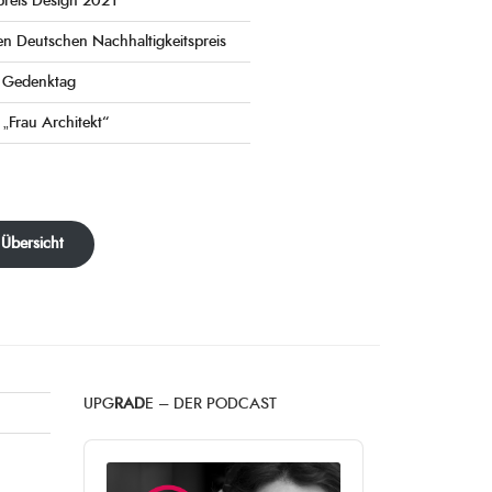
preis Design 2021
en Deutschen Nachhaltigkeitspreis
e Gedenktag
 „Frau Architekt“
 Übersicht
UPG
RAD
E – DER PODCAST
Audio
Player