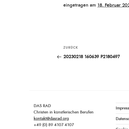
Veröffentlicht
eingetragen am
18. Februar 20
am
Beitragsnavigation
ZURÜCK
Vorheriger
Beitrag
20230218 160639 P2180497
DAS RAD
Impres
Christen in künstlerischen Berufen
kontakt@dasrad.org
Datens
+49 (0) 89 4107 4107