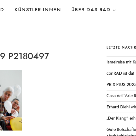
AD
KÜNSTLER:INNEN
ÜBER DAS RAD
LETZTE NACH
9 P2180497
Israelreise mit
conRAD ist da!
PRIX PLUS 202
Casa dell´Arte 
Erhard Diehl wi
„Der Klang“ erh
Gute Botschaft