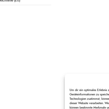
Richtlinie (EU)
Um dir ein optimales Erlebnis
Geräteinformationen zu speich
Technologien zustimmst, können
dieser Website verarbeiten. Wen
können bestimmte Merkmale und