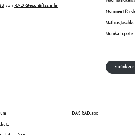
Nachhaltigkeits
23
von
RAD Geschäftsstelle
Nominiert für d
Mathias Jeschk
Monika Lepel ist
zurück zur
sum
DAS RAD.app
chutz