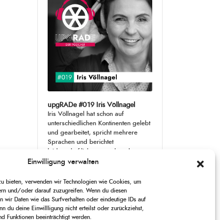
upgRADe #019 Iris Völlnagel
Iris Völlnagel hat schon auf
unterschiedlichen Kontinenten gelebt
und gearbeitet, spricht mehrere
Sprachen und berichtet
leidenschaftlich gerne über das, was
sie erlebt – als Journalistin,
[...]
Einwilligung verwalten
 zu bieten, verwenden wir Technologien wie Cookies, um
1
X
CHANGE
SKIP
PLAY
JUMP
SHARE
ern und/oder darauf zuzugreifen. Wenn du diesen
PLAYBACK
THIS
 wir Daten wie das Surfverhalten oder eindeutige IDs auf
BACKWARD
PAUSE
FORWARD
00:00
RATE
00:00
EPISODE
n du deine Einwillligung nicht erteilst oder zurückziehst,
 Funktionen beeinträchtigt werden.