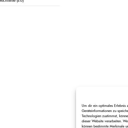
Richtlinie (EU)
Um dir ein optimales Erlebnis
Geräteinformationen zu speich
Technologien zustimmst, können
dieser Website verarbeiten. Wen
können bestimmte Merkmale und