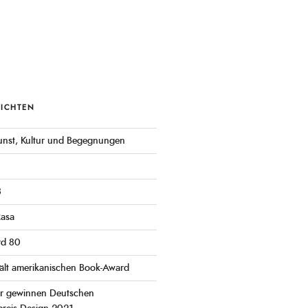
RICHTEN
 Kunst, Kultur und Begegnungen
3
Rasa
rd 80
ält amerikanischen Book-Award
er gewinnen Deutschen