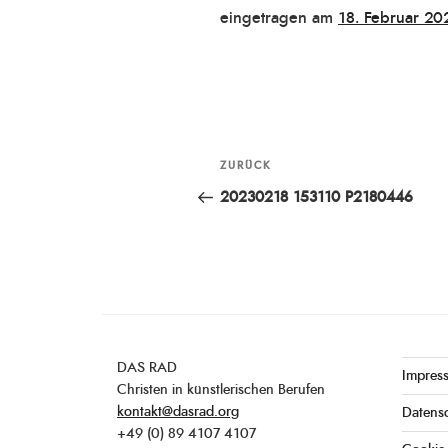
Veröffentlicht
eingetragen am
18. Februar 20
am
Beitragsnavigation
ZURÜCK
Vorheriger
Beitrag
20230218 153110 P2180446
DAS RAD
Impres
Christen in künstlerischen Berufen
kontakt@dasrad.org
Datens
+49 (0) 89 4107 4107