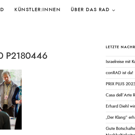
AD
KÜNSTLER:INNEN
ÜBER DAS RAD
LETZTE NACH
0 P2180446
Israelreise mit
conRAD ist da!
PRIX PLUS 202
Casa dell´Arte 
Erhard Diehl wi
„Der Klang“ erh
Gute Botschaft