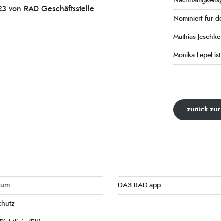
Nachhaltigkeits
23
von
RAD Geschäftsstelle
Nominiert für d
Mathias Jeschk
Monika Lepel ist
zurück zur
sum
DAS RAD.app
chutz