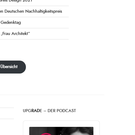
preis Design 2021
en Deutschen Nachhaltigkeitspreis
e Gedenktag
 „Frau Architekt“
 Übersicht
UPG
RAD
E – DER PODCAST
Audio
Player