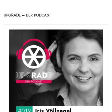
UPG
RAD
E – DER PODCAST
Audio
Player