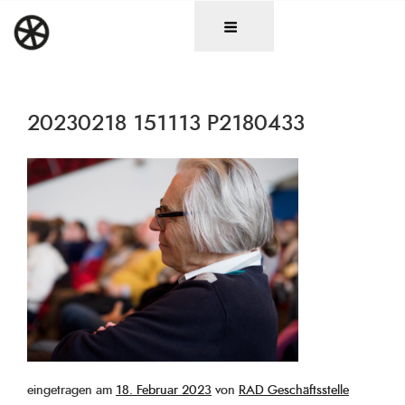
Zum
DAS RAD
Christen in künstlerischen Berufen
Inhalt
springen
20230218 151113 P2180433
Veröffentlicht
eingetragen am
18. Februar 2023
von
RAD Geschäftsstelle