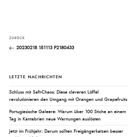
am
Beitragsnavigation
Vorheriger
ZURÜCK
Beitrag
20230218 151113 P2180433
LETZTE NACHRICHTEN
Schluss mit Saft-Chaos: Diese cleveren Löffel
revolutionieren den Umgang mit Orangen und Grapefruits
Portugiesische Galeere: Warum über 100 Stiche an einem
Tag in Kantabrien neue Warnungen auslösten
Jetzt im Frühjahr: Darum sollten Freigängerkatzen besser