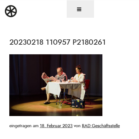
Zum
DAS RAD
Christen in künstlerischen Berufen
Inhalt
springen
20230218 110957 P2180261
Veröffentlicht
eingetragen am
18. Februar 2023
von
RAD Geschäftsstelle
am