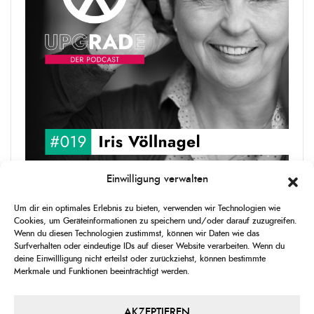
Einwilligung verwalten
upgRADe #019 Iris Völlnagel
Um dir ein optimales Erlebnis zu bieten, verwenden wir Technologien wie
Iris Völlnagel hat schon auf unterschiedlichen Kontinenten gelebt
Cookies, um Geräteinformationen zu speichern und/oder darauf zuzugreifen.
und gearbeitet, spricht mehrere Sprachen und berichtet
Wenn du diesen Technologien zustimmst, können wir Daten wie das
leidenschaftlich gerne über das, was sie erlebt – als Journalistin,
Surfverhalten oder eindeutige IDs auf dieser Website verarbeiten. Wenn du
[...]
deine Einwillligung nicht erteilst oder zurückziehst, können bestimmte
Merkmale und Funktionen beeinträchtigt werden.
1
X
CHANGE
SKIP
PLAY
JUMP
SHAR
PLAYBACK
THIS
BACKWARD
PAUSE
FORWARD
AKZEPTIEREN