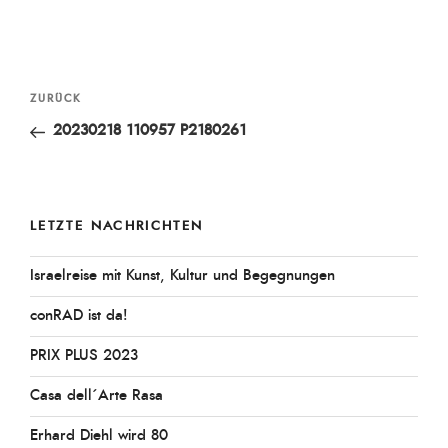
Beitragsnavigation
Vorheriger
ZURÜCK
Beitrag
20230218 110957 P2180261
LETZTE NACHRICHTEN
Israelreise mit Kunst, Kultur und Begegnungen
conRAD ist da!
PRIX PLUS 2023
Casa dell´Arte Rasa
Erhard Diehl wird 80