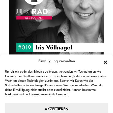
Einwilligung verwalten
upgRADe #019 Iris Völlnagel
Um dir ein optimales Erlebnis zu bieten, verwenden wir Technologien wie
Iris Völlnagel hat schon auf unterschiedlichen Kontinenten gelebt
Cookies, um Geräteinformationen zu speichern und/oder darauf zuzugreifen.
und gearbeitet, spricht mehrere Sprachen und berichtet
Wenn du diesen Technologien zustimmst, können wir Daten wie das
leidenschaftlich gerne über das, was sie erlebt – als Journalistin,
Surfverhalten oder eindeutige IDs auf dieser Website verarbeiten. Wenn du
[...]
deine Einwillligung nicht erteilst oder zurückziehst, können bestimmte
Merkmale und Funktionen beeinträchtigt werden.
1
X
CHANGE
SKIP
PLAY
JUMP
SHAR
PLAYBACK
THIS
BACKWARD
PAUSE
FORWARD
AKZEPTIEREN
00:00
RATE
00:00
EPISO