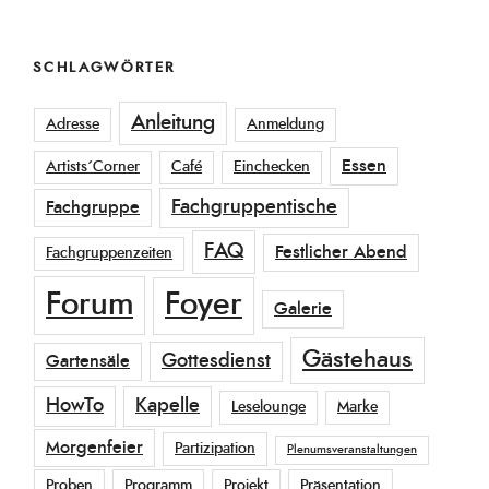
SCHLAGWÖRTER
Anleitung
Adresse
Anmeldung
Essen
Artists´Corner
Café
Einchecken
Fachgruppentische
Fachgruppe
FAQ
Festlicher Abend
Fachgruppenzeiten
Forum
Foyer
Galerie
Gästehaus
Gottesdienst
Gartensäle
HowTo
Kapelle
Leselounge
Marke
Morgenfeier
Partizipation
Plenumsveranstaltungen
Proben
Programm
Projekt
Präsentation