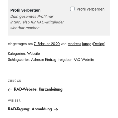
Veröffentlicht
eingetragen am
7. Februar 2020
von
Andreas Junge
(
Design
)
am
Kategorien:
Website
Schlagwörter:
Adresse
Eintrag freigeben
FAQ
Website
Beitragsnavigation
Vorheriger
ZURÜCK
Beitrag
RAD-Website: Kurzanleitung
Nächster
WEITER
Beitrag
RAD-Tagung: Anmeldung