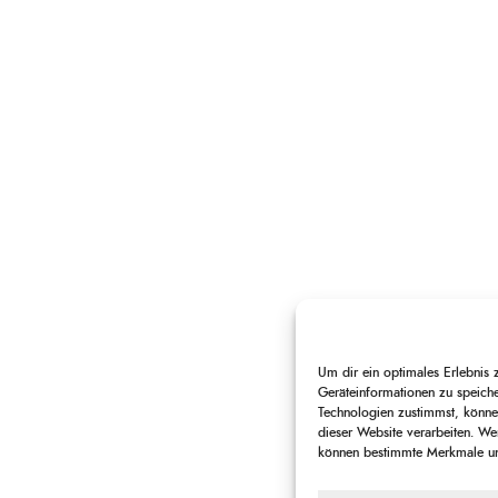
Um dir ein optimales Erlebnis
Geräteinformationen zu speich
Technologien zustimmst, können
dieser Website verarbeiten. Wen
können bestimmte Merkmale und