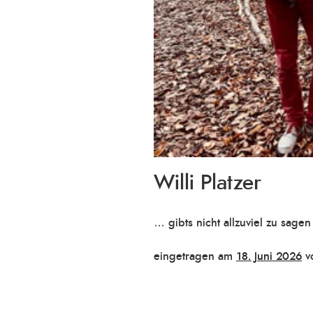
Willi Platzer
… gibts nicht allzuviel zu sage
Veröffentlicht
eingetragen am
18. Juni 2026
v
am