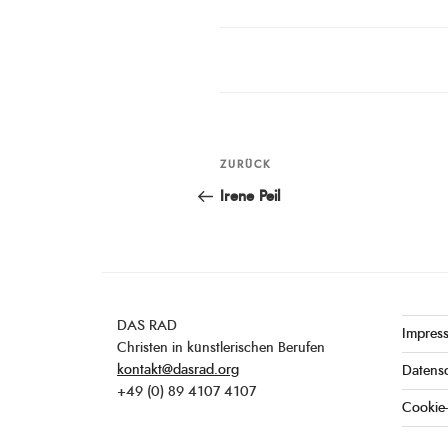
Beitragsnavigation
ZURÜCK
Vorheriger
Beitrag
Irene Peil
DAS RAD
Impres
Christen in künstlerischen Berufen
kontakt@dasrad.org
Datens
+49 (0) 89 4107 4107
Cookie-