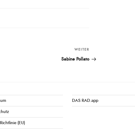
WEITER
Nächster
Beitrag
Sabine Pollato
sum
DAS RAD.app
chutz
Richtlinie (EU)