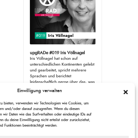
upgRADe #019 Iris Völlnagel
Iris Völlnagel hat schon auf
unterschiedlichen Kontinenten gelebt
und gearbeitet, spricht mehrere
Sprachen und berichtet
leidenschaftlich gerne über das, was
sie erlebt – als Journalistin,
[...]
Einwilligung verwalten
1
 zu bieten, verwenden wir Technologien wie Cookies, um
X
CHANGE
SKIP
PLAY
JUMP
SHARE
ern und/oder darauf zuzugreifen. Wenn du diesen
PLAYBACK
THIS
BACKWARD
PAUSE
FORWARD
 wir Daten wie das Surfverhalten oder eindeutige IDs auf
00:00
RATE
00:00
EPISODE
n du deine Einwillligung nicht erteilst oder zurückziehst,
 Funktionen beeinträchtigt werden.
PREVIOUS
SHOW
NEXT