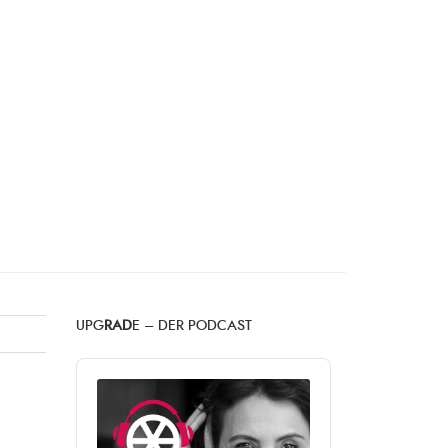
UPG
RAD
E – DER PODCAST
Audio
Player