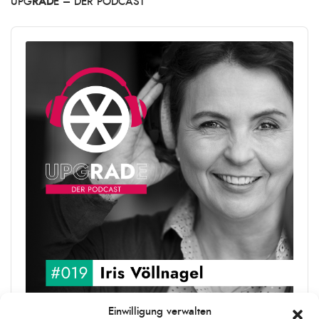
UPG
RAD
E – DER PODCAST
Audio
Player
Einwilligung verwalten