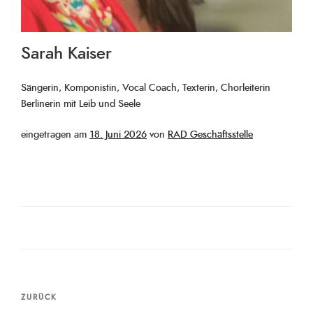
Sarah Kaiser
Sängerin, Komponistin, Vocal Coach, Texterin, Chorleiterin
Berlinerin mit Leib und Seele
Veröffentlicht
eingetragen am
18. Juni 2026
von
RAD Geschäftsstelle
am
Beitragsnavigation
Vorheriger
ZURÜCK