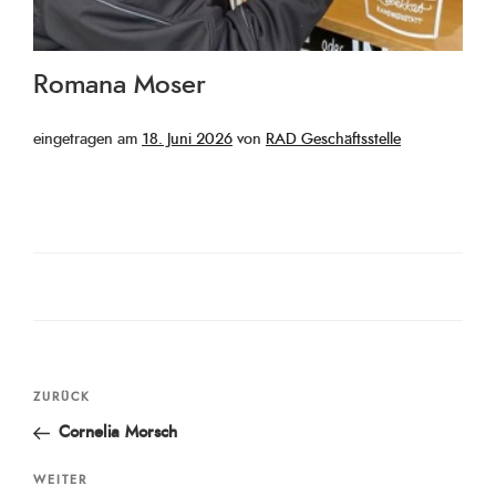
Romana Moser
Veröffentlicht
eingetragen am
18. Juni 2026
von
RAD Geschäftsstelle
am
Beitragsnavigation
Vorheriger
ZURÜCK
Beitrag
Cornelia Morsch
Nächster
WEITER