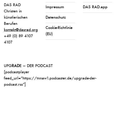
DAS RAD
Impressum
DAS RAD.app
Christen in
künstlerischen
Datenschutz
Berufen
Cookie-Richtlinie
kontakt@dasrad.org
(EU)
+49 (0) 89 4107
4107
UPG
RAD
E – DER PODCAST
[podcastplayer
feed_url="https://tnnaw1.podcaster.de/upgrade-der-
podcast.rss"]