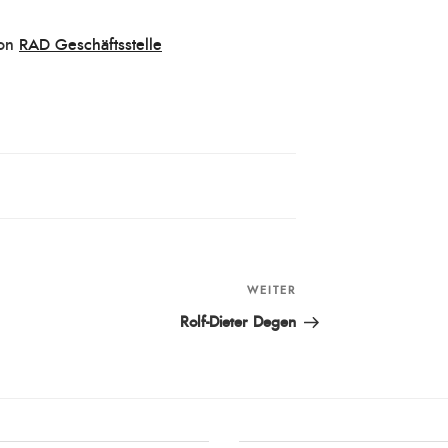
on
RAD Geschäftsstelle
WEITER
Nächster
Beitrag
Rolf-Dieter Degen