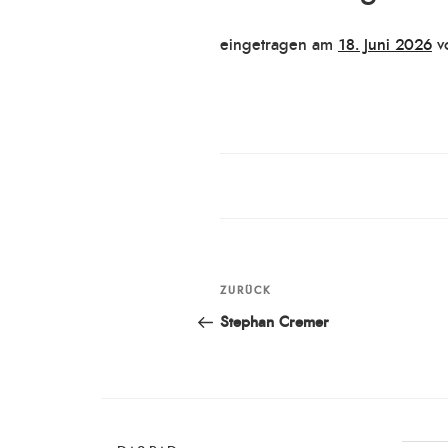
Veröffentlicht
eingetragen am
18. Juni 2026
v
am
Beitragsnavigation
ZURÜCK
Vorheriger
Beitrag
Stephan Cremer