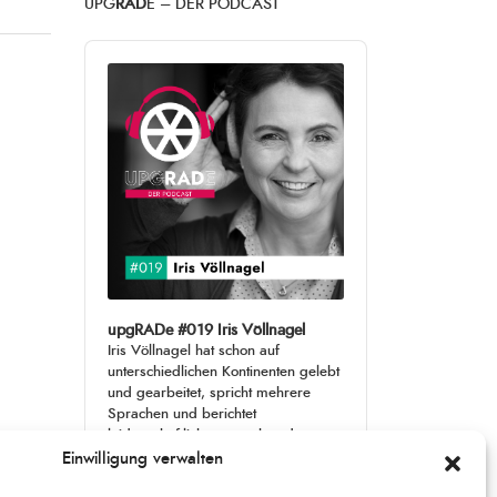
UPG
RAD
E – DER PODCAST
Audio
Player
upgRADe #019 Iris Völlnagel
Iris Völlnagel hat schon auf
unterschiedlichen Kontinenten gelebt
und gearbeitet, spricht mehrere
Sprachen und berichtet
leidenschaftlich gerne über das, was
sie erlebt – als Journalistin,
[...]
Einwilligung verwalten