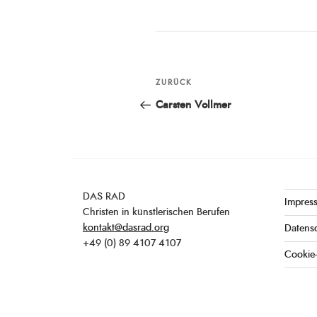
Beitragsnavigation
ZURÜCK
Vorheriger
Beitrag
Carsten Vollmer
DAS RAD
Impres
Christen in künstlerischen Berufen
kontakt@dasrad.org
Datens
+49 (0) 89 4107 4107
Cookie-