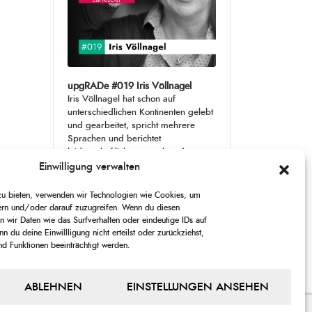
upgRADe #019 Iris Völlnagel
Iris Völlnagel hat schon auf
unterschiedlichen Kontinenten gelebt
und gearbeitet, spricht mehrere
Sprachen und berichtet
leidenschaftlich gerne über das, was
sie erlebt – als Journalistin,
[...]
Einwilligung verwalten
 zu bieten, verwenden wir Technologien wie Cookies, um
1
X
CHANGE
SKIP
PLAY
JUMP
SHARE
ern und/oder darauf zuzugreifen. Wenn du diesen
PLAYBACK
THIS
 wir Daten wie das Surfverhalten oder eindeutige IDs auf
BACKWARD
PAUSE
FORWARD
00:00
RATE
00:00
EPISODE
n du deine Einwillligung nicht erteilst oder zurückziehst,
 Funktionen beeinträchtigt werden.
PREVIOUS
SHOW
NEXT
EPISODE
EPISODES
EPISODE
Show
ABLEHNEN
EINSTELLUNGEN ANSEHEN
LIST
Podcast