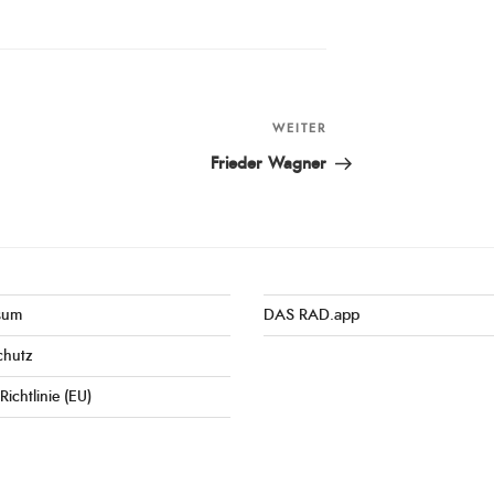
WEITER
Nächster
Beitrag
Frieder Wagner
sum
DAS RAD.app
chutz
Richtlinie (EU)