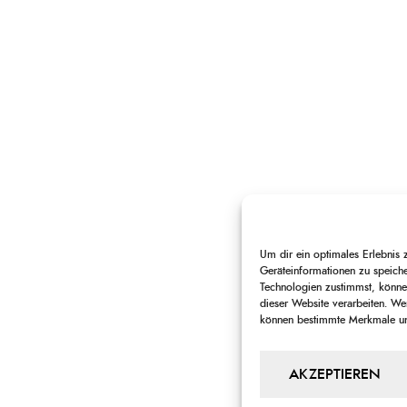
Um dir ein optimales Erlebnis
Geräteinformationen zu speich
Technologien zustimmst, können
dieser Website verarbeiten. Wen
können bestimmte Merkmale und
AKZEPTIEREN