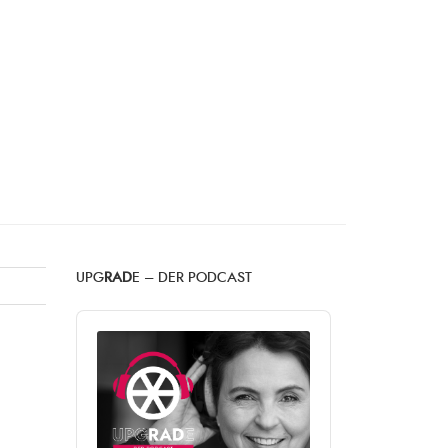
UPG
RAD
E – DER PODCAST
Audio
Player