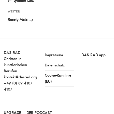
Lydiane Lutz
Nächster
WEITER
Beitrag
Rosely Maia
DAS RAD
Impressum
DAS RAD.app
Christen in
künstlerischen
Datenschutz
Berufen
Cookie-Richtlinie
kontakt@dasrad.org
(EU)
+49 (0) 89 4107
4107
UPG
RAD
E – DER PODCAST