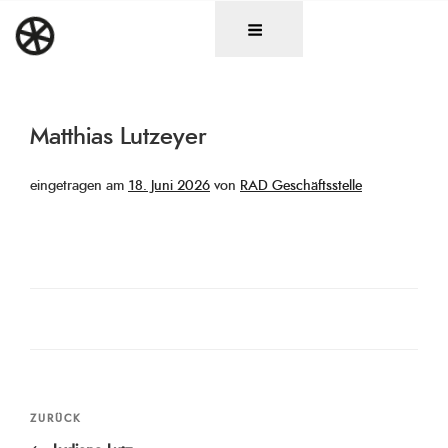
Zum
DAS RAD
Christen in künstlerischen Berufen
Inhalt
springen
Matthias Lutzeyer
Veröffentlicht
eingetragen am
18. Juni 2026
von
RAD Geschäftsstelle
am
Beitragsnavigation
Vorheriger
ZURÜCK
Beitrag