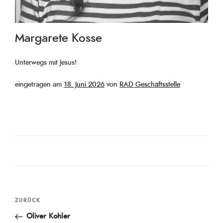
Margarete Kosse
Unterwegs mit Jesus!
Veröffentlicht
eingetragen am
18. Juni 2026
von
RAD Geschäftsstelle
am
Beitragsnavigation
Vorheriger
ZURÜCK
Beitrag
Oliver Kohler