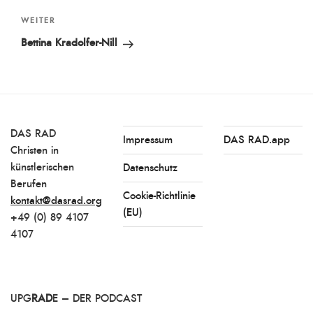
Nächster
WEITER
Beitrag
Bettina Kradolfer-Nill
DAS RAD
Impressum
DAS RAD.app
Christen in
künstlerischen
Datenschutz
Berufen
Cookie-Richtlinie
kontakt@dasrad.org
(EU)
+49 (0) 89 4107
4107
UPG
RAD
E – DER PODCAST