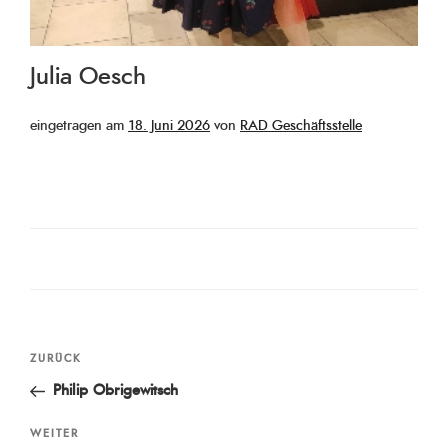
Julia Oesch
Veröffentlicht
eingetragen am
18. Juni 2026
von
RAD Geschäftsstelle
am
Beitragsnavigation
Vorheriger
ZURÜCK
Beitrag
Philip Obrigewitsch
Nächster
WEITER