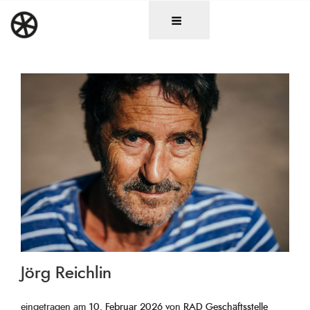
Zum
DAS RAD
Christen in künstlerischen Berufen
Inhalt
springen
Jörg Reichlin
Veröffentlicht
eingetragen am
10. Februar 2026
von
RAD Geschäftsstelle