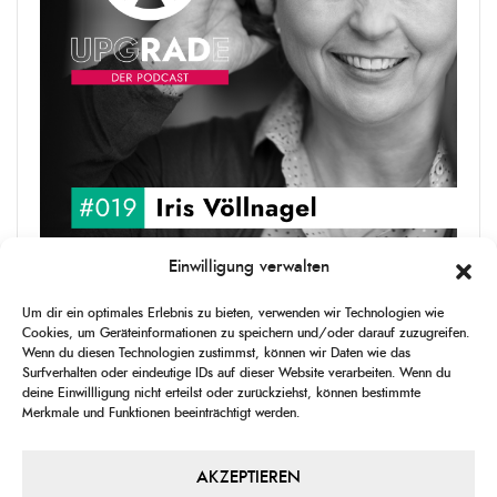
Einwilligung verwalten
upgRADe #019 Iris Völlnagel
Um dir ein optimales Erlebnis zu bieten, verwenden wir Technologien wie
Iris Völlnagel hat schon auf unterschiedlichen Kontinenten gelebt
Cookies, um Geräteinformationen zu speichern und/oder darauf zuzugreifen.
und gearbeitet, spricht mehrere Sprachen und berichtet
Wenn du diesen Technologien zustimmst, können wir Daten wie das
leidenschaftlich gerne über das, was sie erlebt – als Journalistin,
Surfverhalten oder eindeutige IDs auf dieser Website verarbeiten. Wenn du
[...]
deine Einwillligung nicht erteilst oder zurückziehst, können bestimmte
Merkmale und Funktionen beeinträchtigt werden.
1
X
CHANGE
SKIP
PLAY
JUMP
SHAR
PLAYBACK
THIS
BACKWARD
PAUSE
FORWARD
AKZEPTIEREN
00:00
RATE
00:00
EPISO