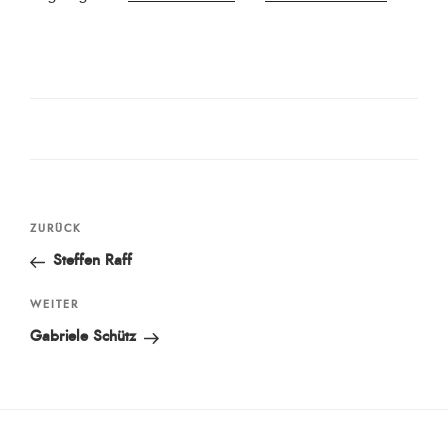
am
Beitragsnavigation
Vorheriger
ZURÜCK
Beitrag
Steffen Raff
Nächster
WEITER
Beitrag
Gabriele Schütz