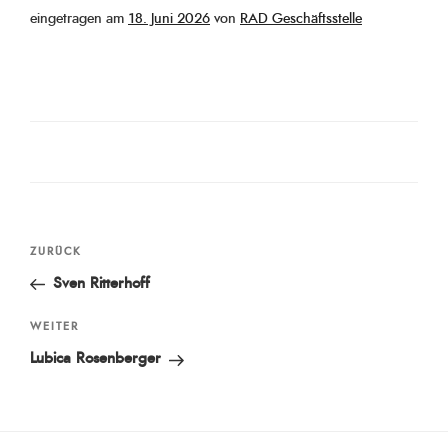
Veröffentlicht
eingetragen am
18. Juni 2026
von
RAD Geschäftsstelle
am
Beitragsnavigation
Vorheriger
ZURÜCK
Beitrag
Sven Ritterhoff
Nächster
WEITER
Beitrag
Lubica Rosenberger