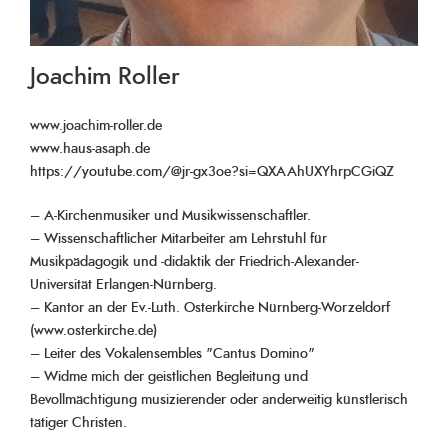
Joachim Roller
www.joachim-roller.de
www.haus-asaph.de
https://youtube.com/@jr-gx3oe?si=QXAAhUXYhrpCGiQZ
– A-Kirchenmusiker und Musikwissenschaftler.
– Wissenschaftlicher Mitarbeiter am Lehrstuhl für
Musikpädagogik und -didaktik der Friedrich-Alexander-
Universität Erlangen-Nürnberg.
– Kantor an der Ev.-Luth. Osterkirche Nürnberg-Worzeldorf
(www.osterkirche.de)
– Leiter des Vokalensembles "Cantus Domino"
– Widme mich der geistlichen Begleitung und
Bevollmächtigung musizierender oder anderweitig künstlerisch
tätiger Christen.