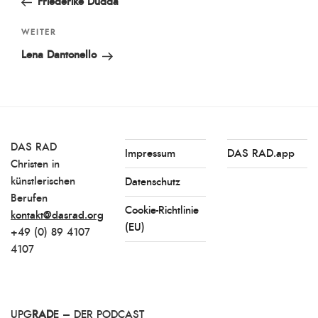
Friederike Dudda
Nächster
WEITER
Beitrag
Lena Dantonello
DAS RAD
Impressum
DAS RAD.app
Christen in
künstlerischen
Datenschutz
Berufen
Cookie-Richtlinie
kontakt@dasrad.org
(EU)
+49 (0) 89 4107
4107
UPG
RAD
E – DER PODCAST