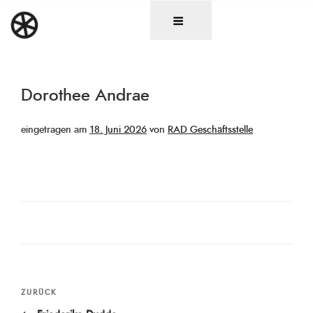
Zum
DAS RAD
Christen in künstlerischen Berufen
Inhalt
springen
Dorothee Andrae
Veröffentlicht
eingetragen am
18. Juni 2026
von
RAD Geschäftsstelle
am
Beitragsnavigation
Vorheriger
ZURÜCK
Beitrag