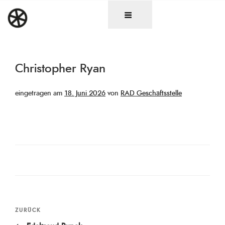
Zum
DAS RAD
Christen in künstlerischen Berufen
Inhalt
springen
Christopher Ryan
Veröffentlicht
eingetragen am
18. Juni 2026
von
RAD Geschäftsstelle
am
Beitragsnavigation
Vorheriger
ZURÜCK
Beitrag