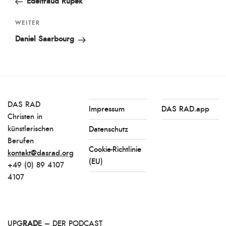
Edeltraud Rupek
Nächster
WEITER
Beitrag
Daniel Saarbourg
DAS RAD
Impressum
DAS RAD.app
Christen in
künstlerischen
Datenschutz
Berufen
Cookie-Richtlinie
kontakt@dasrad.org
(EU)
+49 (0) 89 4107
4107
UPG
RAD
E – DER PODCAST