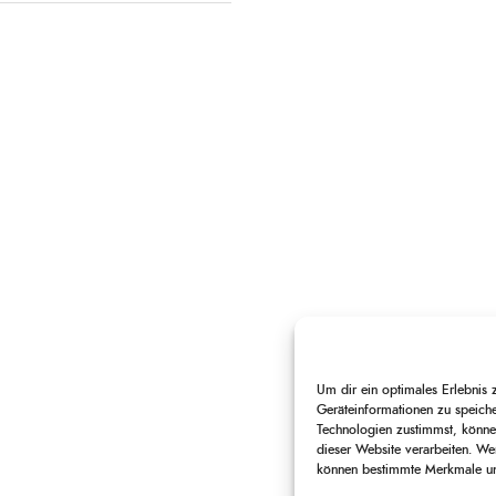
Um dir ein optimales Erlebnis
Geräteinformationen zu speich
Technologien zustimmst, können
dieser Website verarbeiten. Wen
können bestimmte Merkmale und