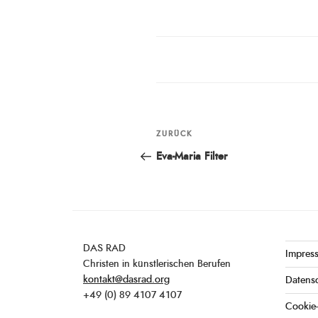
Beitragsnavigation
ZURÜCK
Vorheriger
Beitrag
Eva-Maria Filter
DAS RAD
Impres
Christen in künstlerischen Berufen
kontakt@dasrad.org
Datens
+49 (0) 89 4107 4107
Cookie-