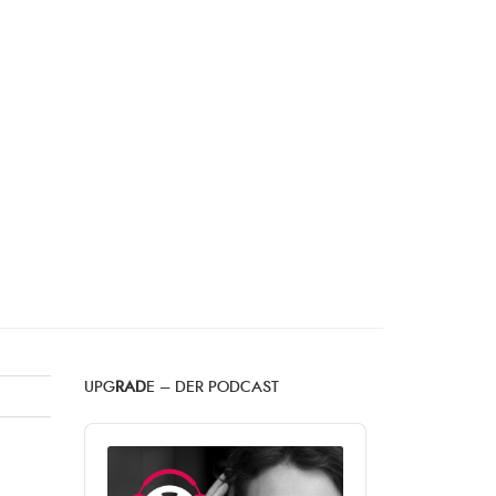
UPG
RAD
E – DER PODCAST
Audio
Player