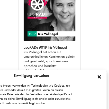
upgRADe #019 Iris Völlnagel
Iris Völlnagel hat schon auf
unterschiedlichen Kontinenten gelebt
und gearbeitet, spricht mehrere
Sprachen und berichtet
leidenschaftlich gerne über das, was
sie erlebt – als Journalistin,
[...]
Einwilligung verwalten
 zu bieten, verwenden wir Technologien wie Cookies, um
1
X
CHANGE
SKIP
PLAY
JUMP
SHARE
ern und/oder darauf zuzugreifen. Wenn du diesen
PLAYBACK
THIS
 wir Daten wie das Surfverhalten oder eindeutige IDs auf
BACKWARD
PAUSE
FORWARD
00:00
RATE
00:00
EPISODE
n du deine Einwillligung nicht erteilst oder zurückziehst,
 Funktionen beeinträchtigt werden.