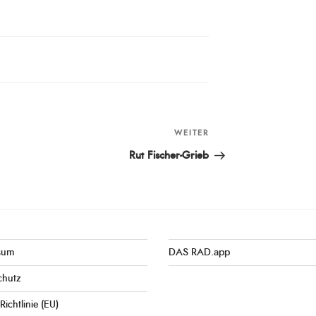
WEITER
Nächster
Beitrag
Rut Fischer-Grieb
sum
DAS RAD.app
chutz
Richtlinie (EU)