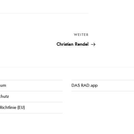
WEITER
Nächster
Beitrag
Christian Rendel
sum
DAS RAD.app
chutz
Richtlinie (EU)