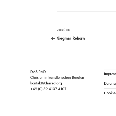
Beitragsnavigation
ZURÜCK
Vorheriger
Beitrag
Siegmar Rehorn
DAS RAD
Impres
Christen in künstlerischen Berufen
kontakt@dasrad.org
Datens
+49 (0) 89 4107 4107
Cookie-