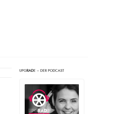
UPG
RAD
E – DER PODCAST
Audio
Player