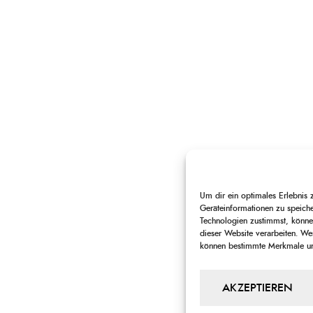
Um dir ein optimales Erlebnis
Geräteinformationen zu speich
Technologien zustimmst, können
dieser Website verarbeiten. Wen
können bestimmte Merkmale und
AKZEPTIEREN