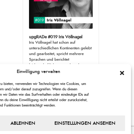
upgRADe #019 Iris Völlnagel
Iris Völlnagel hat schon auf
unterschiedlichen Kontinenten gelebt
und gearbeitet, spricht mehrere
Sprachen und berichtet
leidenschaftlich gerne über das, was
sie erlebt – als Journalistin,
[...]
Einwilligung verwalten
 zu bieten, verwenden wir Technologien wie Cookies, um
1
X
CHANGE
SKIP
PLAY
JUMP
SHARE
ern und/oder darauf zuzugreifen. Wenn du diesen
PLAYBACK
THIS
 wir Daten wie das Surfverhalten oder eindeutige IDs auf
BACKWARD
PAUSE
FORWARD
00:00
RATE
00:00
EPISODE
n du deine Einwillligung nicht erteilst oder zurückziehst,
 Funktionen beeinträchtigt werden.
PREVIOUS
SHOW
NEXT
EPISODE
EPISODES
EPISODE
Show
ABLEHNEN
EINSTELLUNGEN ANSEHEN
LIST
Podcast