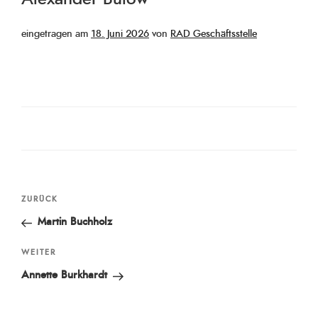
Veröffentlicht
eingetragen am
18. Juni 2026
von
RAD Geschäftsstelle
am
Beitragsnavigation
Vorheriger
ZURÜCK
Beitrag
Martin Buchholz
Nächster
WEITER
Beitrag
Annette Burkhardt