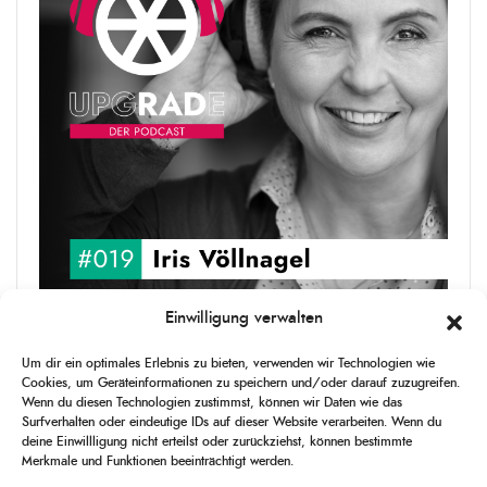
Einwilligung verwalten
upgRADe #019 Iris Völlnagel
Um dir ein optimales Erlebnis zu bieten, verwenden wir Technologien wie
Iris Völlnagel hat schon auf unterschiedlichen Kontinenten gelebt
Cookies, um Geräteinformationen zu speichern und/oder darauf zuzugreifen.
und gearbeitet, spricht mehrere Sprachen und berichtet
Wenn du diesen Technologien zustimmst, können wir Daten wie das
leidenschaftlich gerne über das, was sie erlebt – als Journalistin,
Surfverhalten oder eindeutige IDs auf dieser Website verarbeiten. Wenn du
[...]
deine Einwillligung nicht erteilst oder zurückziehst, können bestimmte
Merkmale und Funktionen beeinträchtigt werden.
1
X