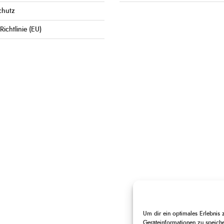
chutz
Richtlinie (EU)
Um dir ein optimales Erlebnis
Geräteinformationen zu speich