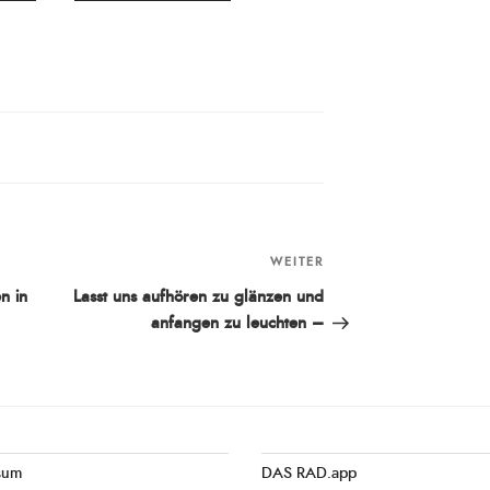
WEITER
Nächster
Beitrag
n in
Lasst uns aufhören zu glänzen und
anfangen zu leuchten –
sum
DAS RAD.app