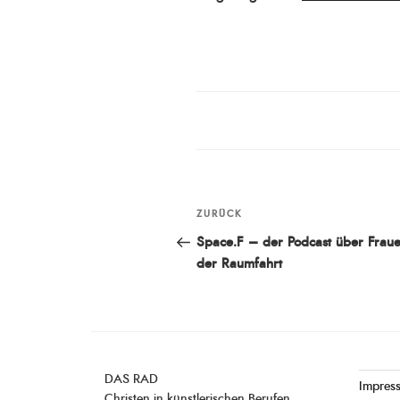
am
Beitragsnavigation
ZURÜCK
Vorheriger
Beitrag
Space.F – der Podcast über Fraue
der Raumfahrt
DAS RAD
Impres
Christen in künstlerischen Berufen