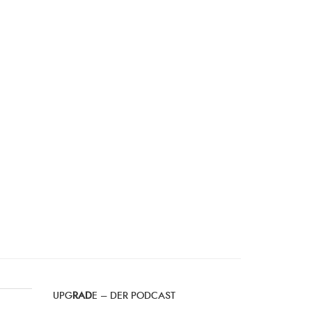
UPG
RAD
E – DER PODCAST