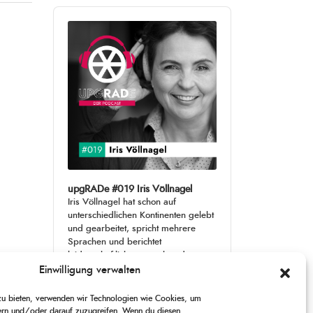
Audio
Player
upgRADe #019 Iris Völlnagel
Iris Völlnagel hat schon auf
unterschiedlichen Kontinenten gelebt
und gearbeitet, spricht mehrere
Sprachen und berichtet
leidenschaftlich gerne über das, was
sie erlebt – als Journalistin,
[...]
Einwilligung verwalten
 zu bieten, verwenden wir Technologien wie Cookies, um
1
X
CHANGE
SKIP
PLAY
JUMP
SHARE
ern und/oder darauf zuzugreifen. Wenn du diesen