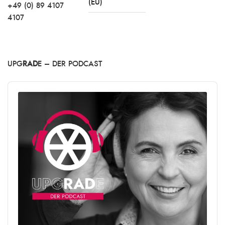
(EU)
+49 (0) 89 4107
4107
UPG
RAD
E – DER PODCAST
Audio
Player