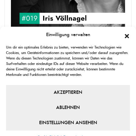
Einwilligung verwalten
upgRADe #019 Iris Völlnagel
Um dir ein optimales Erlebnis zu bieten, verwenden wir Technologien wie
Iris Völlnagel hat schon auf unterschiedlichen Kontinenten gelebt
Cookies, um Geräteinformationen zu speichern und/oder darauf zuzugreifen.
und gearbeitet, spricht mehrere Sprachen und berichtet
Wenn du diesen Technologien zustimmst, können wir Daten wie das
leidenschaftlich gerne über das, was sie erlebt – als Journalistin,
Surfverhalten oder eindeutige IDs auf dieser Website verarbeiten. Wenn du
[...]
deine Einwillligung nicht erteilst oder zurückziehst, können bestimmte
Merkmale und Funktionen beeinträchtigt werden.
1
X
CHANGE
SKIP
PLAY
JUMP
SHAR
PLAYBACK
THIS
BACKWARD
PAUSE
FORWARD
AKZEPTIEREN
00:00
RATE
00:00
EPISO
ABLEHNEN
PREVIOUS
SHOW
NEXT
EPISODE
EPISODES
EPIS
Show
LIST
EINSTELLUNGEN ANSEHEN
Podcast
Information