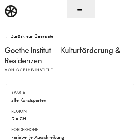
Zum
DAS RAD
Christen in künstlerischen Berufen
Inhalt
springen
← Zurück zur Übersicht
Goethe-Institut – Kulturförderung &
Residenzen
VON
GOETHE-INSTITUT
SPARTE
alle Kunstsparten
REGION
D-A-CH
FÖRDERHÖHE
variabel je Ausschreibung