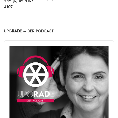
+49 (0) 89 4107
4107
UPG
RAD
E – DER PODCAST
Audio
Player