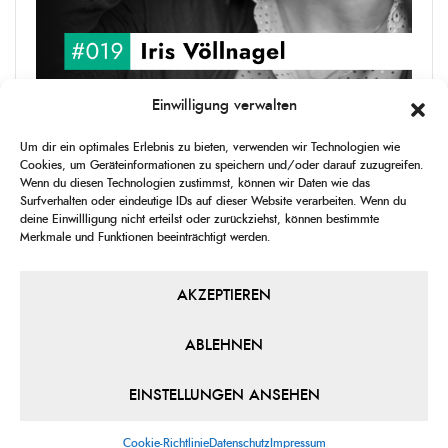
Einwilligung verwalten
upgRADe #019 Iris Völlnagel
Um dir ein optimales Erlebnis zu bieten, verwenden wir Technologien wie
Iris Völlnagel hat schon auf unterschiedlichen Kontinenten gelebt
Cookies, um Geräteinformationen zu speichern und/oder darauf zuzugreifen.
und gearbeitet, spricht mehrere Sprachen und berichtet
Wenn du diesen Technologien zustimmst, können wir Daten wie das
leidenschaftlich gerne über das, was sie erlebt – als Journalistin,
Surfverhalten oder eindeutige IDs auf dieser Website verarbeiten. Wenn du
[...]
deine Einwillligung nicht erteilst oder zurückziehst, können bestimmte
Merkmale und Funktionen beeinträchtigt werden.
1
X
CHANGE
SKIP
PLAY
JUMP
SHAR
PLAYBACK
THIS
BACKWARD
PAUSE
FORWARD
AKZEPTIEREN
00:00
RATE
00:00
EPISO
ABLEHNEN
PREVIOUS
SHOW
NEXT
EPISODE
EPISODES
EPIS
Show
LIST
EINSTELLUNGEN ANSEHEN
Podcast
Information
Cookie-Richtlinie
Datenschutz
Impressum