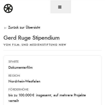
Zum
DAS RAD
Christen in künstlerischen Berufen
Inhalt
springen
← Zurück zur Übersicht
Gerd Ruge Stipendium
VON
FILM- UND MEDIENSTIFTUNG NRW
SPARTE
Dokumentarfilm
REGION
Nordrhein-Westfalen
FÖRDERHÖHE
bis zu 100.000 € insgesamt, auf mehrere Projekte
verteilt