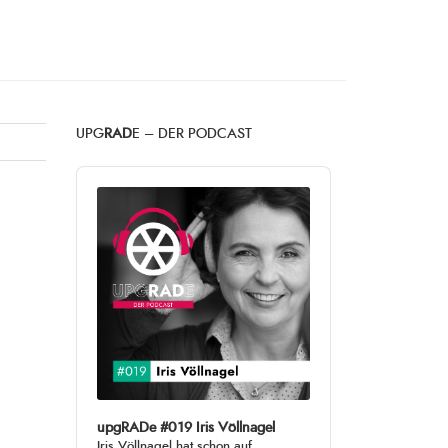
UPG
RAD
E – DER PODCAST
Audio
Player
upgRADe #019 Iris Völlnagel
Iris Völlnagel hat schon auf