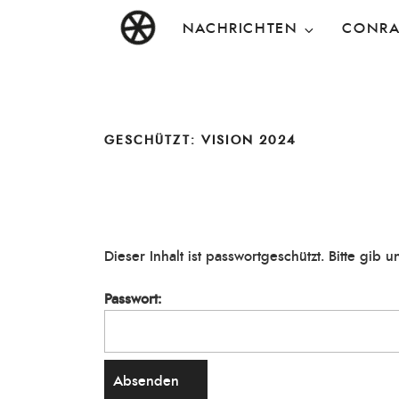
Zum
DAS RAD
Christen in künstlerischen Berufen
NACHRICHTEN
CONR
Inhalt
springen
GESCHÜTZT: VISION 2024
Dieser Inhalt ist passwortgeschützt. Bitte gib
Passwort: