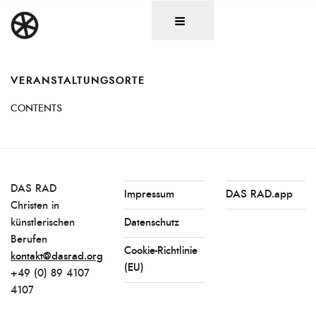
Zum
DAS RAD
Christen in künstlerischen Berufen
Inhalt
springen
VERANSTALTUNGSORTE
CONTENTS
DAS RAD
Impressum
DAS RAD.app
Christen in
künstlerischen
Datenschutz
Berufen
Cookie-Richtlinie
kontakt@dasrad.org
(EU)
+49 (0) 89 4107
4107