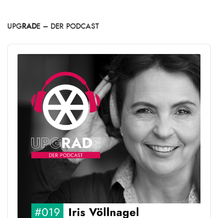
UPG
RAD
E – DER PODCAST
Audio
Player