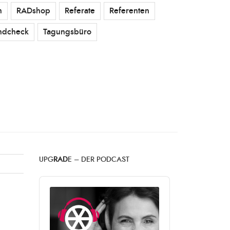
n
RADshop
Referate
Referenten
ndcheck
Tagungsbüro
UPG
RAD
E – DER PODCAST
Audio
Player