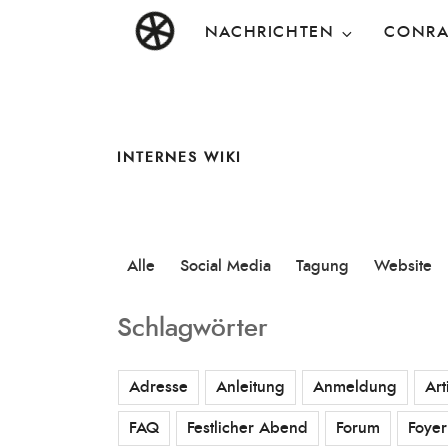
Zum
DAS RAD
Christen in künstlerischen Berufen
NACHRICHTEN
CONR
Inhalt
springen
INTERNES WIKI
Alle
Social Media
Tagung
Website
Schlagwörter
Adresse
Anleitung
Anmeldung
Art
FAQ
Festlicher Abend
Forum
Foyer