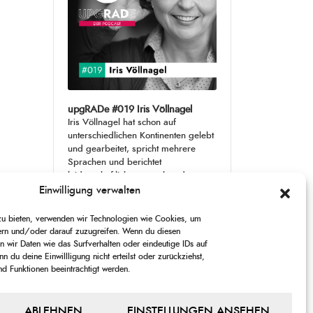
upgRADe #019 Iris Völlnagel
Iris Völlnagel hat schon auf
unterschiedlichen Kontinenten gelebt
und gearbeitet, spricht mehrere
Sprachen und berichtet
leidenschaftlich gerne über das, was
sie erlebt – als Journalistin,
[...]
Einwilligung verwalten
 zu bieten, verwenden wir Technologien wie Cookies, um
1
X
CHANGE
SKIP
PLAY
JUMP
SHARE
ern und/oder darauf zuzugreifen. Wenn du diesen
PLAYBACK
THIS
 wir Daten wie das Surfverhalten oder eindeutige IDs auf
BACKWARD
PAUSE
FORWARD
00:00
RATE
00:00
EPISODE
n du deine Einwillligung nicht erteilst oder zurückziehst,
 Funktionen beeinträchtigt werden.
PREVIOUS
SHOW
NEXT
EPISODE
EPISODES
EPISODE
Show
ABLEHNEN
EINSTELLUNGEN ANSEHEN