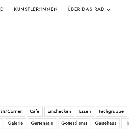
AD
KÜNSTLER:INNEN
ÜBER DAS RAD
ists´Corner
Café
Einchecken
Essen
Fachgruppe
Galerie
Gartensäle
Gottesdienst
Gästehaus
H