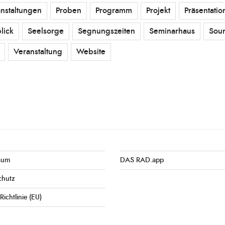
nstaltungen
Proben
Programm
Projekt
Präsentatio
lick
Seelsorge
Segnungszeiten
Seminarhaus
Sou
Veranstaltung
Website
sum
DAS RAD.app
chutz
Richtlinie (EU)