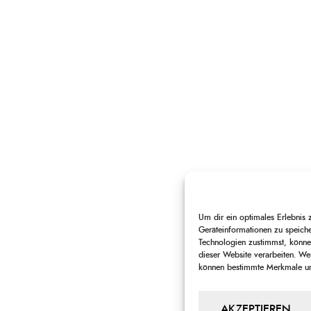
Um dir ein optimales Erlebnis
Geräteinformationen zu speich
Technologien zustimmst, können
dieser Website verarbeiten. Wen
können bestimmte Merkmale und
AKZEPTIEREN